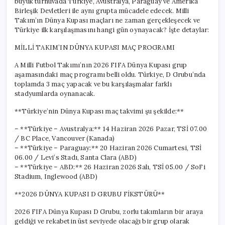
büyük turnuvada Türkiye, Avustralya, Paraguay ve Amerika
Oynayacak?
Birleşik Devletleri ile aynı grupta mücadele edecek. Milli
için
Takım’ın Dünya Kupası maçları ne zaman gerçekleşecek ve
Türkiye ilk karşılaşmasını hangi gün oynayacak? İşte detaylar:
MİLLİ TAKIM’IN DÜNYA KUPASI MAÇ PROGRAMI
A Milli Futbol Takımı’nın 2026 FIFA Dünya Kupası grup
aşamasındaki maç programı belli oldu. Türkiye, D Grubu’nda
toplamda 3 maç yapacak ve bu karşılaşmalar farklı
stadyumlarda oynanacak.
**Türkiye’nin Dünya Kupası maç takvimi şu şekilde:**
– **Türkiye – Avustralya:** 14 Haziran 2026 Pazar, TSİ 07.00
/ BC Place, Vancouver (Kanada)
– **Türkiye – Paraguay:** 20 Haziran 2026 Cumartesi, TSİ
06.00 / Levi’s Stadı, Santa Clara (ABD)
– **Türkiye – ABD:** 26 Haziran 2026 Salı, TSİ 05.00 / SoFi
Stadium, Inglewood (ABD)
**2026 DÜNYA KUPASI D GRUBU FİKSTÜRÜ**
2026 FIFA Dünya Kupası D Grubu, zorlu takımların bir araya
geldiği ve rekabetin üst seviyede olacağı bir grup olarak