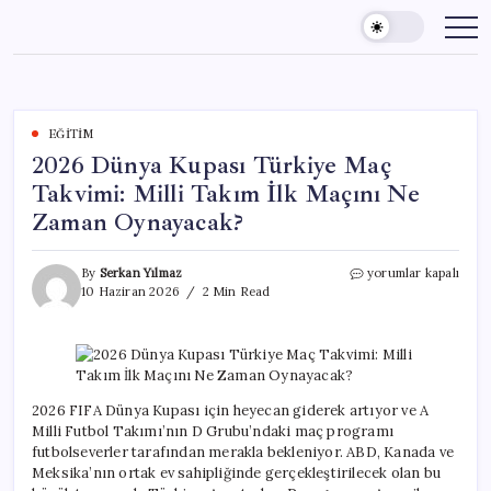
Skip
to
content
EĞITIM
2026 Dünya Kupası Türkiye Maç
Takvimi: Milli Takım İlk Maçını Ne
Zaman Oynayacak?
2026
By
Serkan Yılmaz
yorumlar kapalı
Dünya
10 Haziran 2026
2 Min Read
Kupası
Türkiye
Maç
Takvimi:
Milli
Takım
2026 FIFA Dünya Kupası için heyecan giderek artıyor ve A
İlk
Milli Futbol Takımı’nın D Grubu’ndaki maç programı
Maçını
futbolseverler tarafından merakla bekleniyor. ABD, Kanada ve
Ne
Meksika’nın ortak ev sahipliğinde gerçekleştirilecek olan bu
Zaman