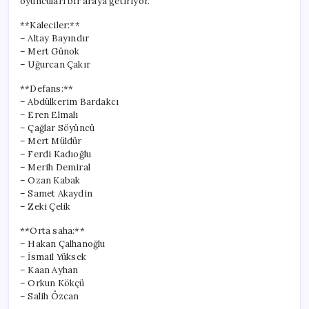
oyuncuları bir araya getiriyor.
**Kaleciler:**
– Altay Bayındır
– Mert Günok
– Uğurcan Çakır
**Defans:**
– Abdülkerim Bardakcı
– Eren Elmalı
– Çağlar Söyüncü
– Mert Müldür
– Ferdi Kadıoğlu
– Merih Demiral
– Ozan Kabak
– Samet Akaydin
– Zeki Çelik
**Orta saha:**
– Hakan Çalhanoğlu
– İsmail Yüksek
– Kaan Ayhan
– Orkun Kökçü
– Salih Özcan