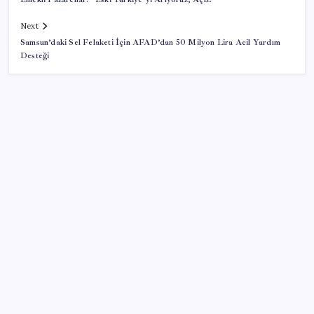
Next
Samsun’daki Sel Felaketi İçin AFAD’dan 50 Milyon Lira Acil Yardım
Desteği
SON YAZILAR
Google Pixel Watch 5 Sızdırıldı: İşte Detaylar
Citi, üçüncü çeyrek petrol tahminini yükseltti
ASELSAN, Avrupa’nın En Büyük Hava Savunma Tesisi
Oğulbey’i Geliştiriyor