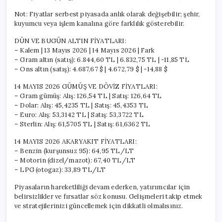
Not: Fiyatlar serbest piyasada anlık olarak değişebilir; şehir,
kuyumcu veya işlem kanalına göre farklılık gösterebilir.
DÜN VE BUGÜN ALTIN FİYATLARI:
– Kalem | 13 Mayıs 2026 | 14 Mayıs 2026 | Fark
– Gram altın (satış): 6.844,60 TL | 6.832,75 TL | -11,85 TL
– Ons altın (satış): 4.687,67 $ | 4.672,79 $ | -14,88 $
14 MAYIS 2026 GÜMÜŞ VE DÖVİZ FİYATLARI:
– Gram gümüş: Alış: 126,54 TL | Satış: 126,64 TL
– Dolar: Alış: 45,4235 TL | Satış: 45,4353 TL
– Euro: Alış: 53,3142 TL | Satış: 53,3722 TL
– Sterlin: Alış: 61,5705 TL | Satış: 61,6362 TL
14 MAYIS 2026 AKARYAKIT FİYATLARI:
– Benzin (kurşunsuz 95): 64,95 TL/LT
– Motorin (dizel/mazot): 67,40 TL/LT
– LPG (otogaz): 33,89 TL/LT
Piyasaların hareketliliği devam ederken, yatırımcılar için
belirsizlikler ve fırsatlar söz konusu. Gelişmeleri takip etmek
ve stratejilerinizi güncellemek için dikkatli olmalısınız.