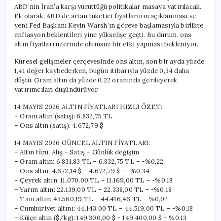
ABD’nin İran’a karşı yürüttüğü politikalar masaya yatırılacak.
Ek olarak, ABD’de artan tüketici fiyatlarının açıklanması ve
yeni Fed Başkanı Kevin Warsh’ın göreve başlamasıyla birlikte
enflasyon beklentileri yine yükselişe geçti. Bu durum, ons
altın fiyatları üzerinde olumsuz bir etki yapması bekleniyor.
Küresel gelişmeler çerçevesinde ons altın, son bir ayda yüzde
1,41 değer kaybederken, bugün itibarıyla yüzde 0,34 daha
düştü. Gram altın da yüzde 0,22 oranında gerileyerek
yatırımcıları düşündürüyor.
14 MAYIS 2026 ALTIN FİYATLARI HIZLI ÖZET:
– Gram altın (satış): 6.832,75 TL
– Ons altın (satış): 4.672,79 $
14 MAYIS 2026 GÜNCEL ALTIN FİYATLARI:
– Altın türü: Alış – Satış – Günlük değişim
– Gram altın: 6.831,83 TL – 6.832,75 TL – -%0,22
– Ons altın: 4.672,14 $ – 4.672,79 $ – -%0,34
– Çeyrek altın: 11.070,00 TL – 11.169,00 TL – -%0,18
– Yarım altın: 22.139,00 TL – 22.338,00 TL – -%0,18
– Tam altın: 43.560,19 TL – 44.416,46 TL – %0,02
– Cumhuriyet altını: 44.143,00 TL – 44.519,00 TL – -%0,18
– Külçe altın ($/kg): 149.300,00 $ – 149.400,00 $ – %0,13