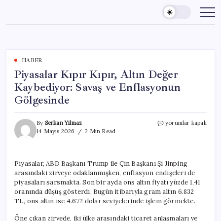
Skip
to
content
HABER
Piyasalar Kıpır Kıpır, Altın Değer
Kaybediyor: Savaş ve Enflasyonun
Gölgesinde
Piyasalar
By
Serkan Yılmaz
yorumlar kapalı
Kıpır
14 Mayıs 2026
2 Min Read
Kıpır,
Altın
Değer
Piyasalar, ABD Başkanı Trump ile Çin Başkanı Şi Jinping
Kaybediyor:
arasındaki zirveye odaklanmışken, enflasyon endişeleri de
Savaş
ve
piyasaları sarsmakta. Son bir ayda ons altın fiyatı yüzde 1,41
Enflasyonun
oranında düşüş gösterdi. Bugün itibarıyla gram altın 6.832
Gölgesinde
TL, ons altın ise 4.672 dolar seviyelerinde işlem görmekte.
için
Öne çıkan zirvede, iki ülke arasındaki ticaret anlaşmaları ve