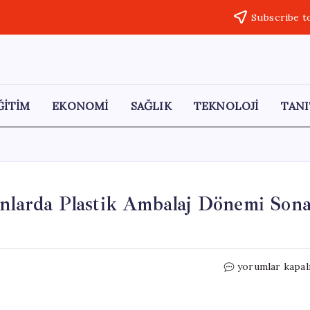
Subscribe t
ĞİTİM
EKONOMİ
SAĞLIK
TEKNOLOJİ
TANI
anlarda Plastik Ambalaj Dönemi Son
12
yorumlar kapal
Ağustos’tan
İtibaren
Restoranlarda