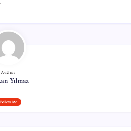
.
Author
kan Yılmaz
Follow Me