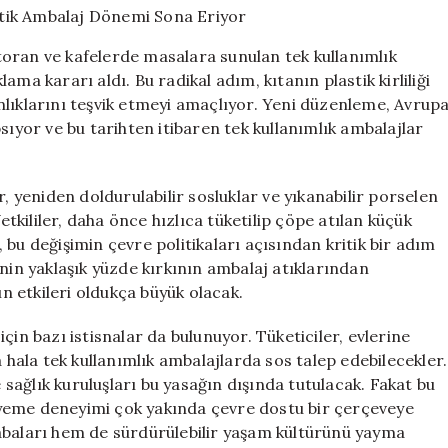
Plastik
Ambalaj
estoran ve kafelerde masalara sunulan tek kullanımlık
Dönemi
ma kararı aldı. Bu radikal adım, kıtanın plastik kirliliği
Sona
nlıklarını teşvik etmeyi amaçlıyor. Yeni düzenleme, Avrup
Eriyor
için
sıyor ve bu tarihten itibaren tek kullanımlık ambalajlar
r, yeniden doldurulabilir sosluklar ve yıkanabilir porselen
kililer, daha önce hızlıca tüketilip çöpe atılan küçük
bu değişimin çevre politikaları açısından kritik bir adım
nin yaklaşık yüzde kırkının ambalaj atıklarından
 etkileri oldukça büyük olacak.
çin bazı istisnalar da bulunuyor. Tüketiciler, evlerine
a hala tek kullanımlık ambalajlarda sos talep edebilecekler.
e sağlık kuruluşları bu yasağın dışında tutulacak. Fakat bu
yeme deneyimi çok yakında çevre dostu bir çerçeveye
abaları hem de sürdürülebilir yaşam kültürünü yayma