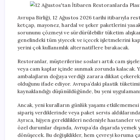
Avrupa Birliği, 12 Ağustos 2026 tarihi itibarıyla r
ketçap, mayonez, hardal ve şeker paketlerini yasakla
sorununu çözmeyi ve sürdürülebilir tüketim alışka
genelindeki tüm yiyecek ve içecek işletmelerini kap
yerini çok kullanımlık alternatiflere bırakacak.
Restoranlar, müşterilerine sosları artık cam şişele
veya cam kaplar içinde sunmak zorunda kalacak. Yet
ambalajların doğaya verdiği zarara dikkat çekerek, 
olduğunu ifade ediyor. Avrupa’daki plastik tüketimi
kaynaklandığı düşünüldüğünde, bu yeni uygulamanın
Ancak, yeni kuralların günlük yaşamı etkilememesi i
sipariş verdiklerinde veya paket servis aldıklarınd
Ayrıca, hijyen gereklilikleri nedeniyle hastaneler v
özel durumlar dışında, Avrupa’da dışarıda yemek 
dönüşecek. Bu değişiklikler, hem çevreyi koruma ç