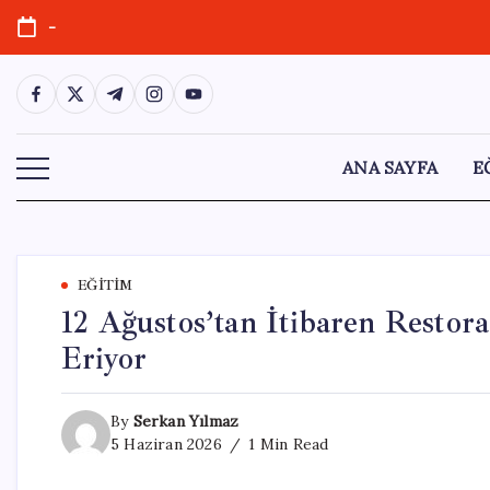
Skip
-
to
content
https://www.facebook.com/
https://twitter.com/
https://t.me/
https://www.instagram.com/
https://youtube.com/
ANA SAYFA
E
EĞITIM
12 Ağustos’tan İtibaren Restor
Eriyor
By
Serkan Yılmaz
5 Haziran 2026
1 Min Read