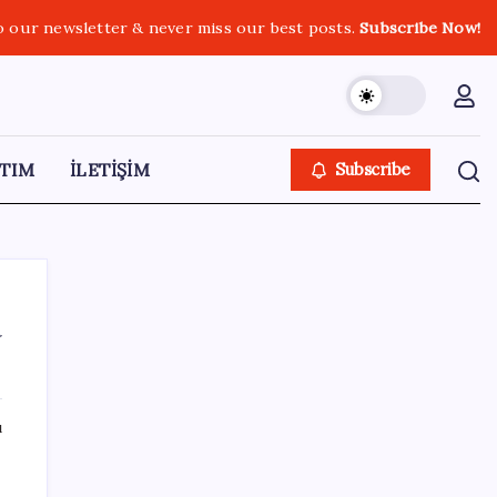
o our newsletter & never miss our best posts.
Subscribe Now!
TIM
İLETİŞİM
Subscribe
a
SON YAZILAR
ı
2026’da Hibrit Çalışanlar İçin Laptop Nasıl
Seçilir? Hangi Özellikler Önemli?