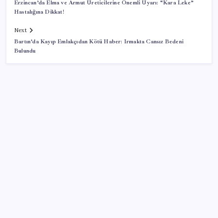
Erzincan’da Elma ve Armut Üreticilerine Önemli Uyarı: “Kara Leke”
Hastalığına Dikkat!
Next
Bartın’da Kayıp Emlakçıdan Kötü Haber: Irmakta Cansız Bedeni
Bulundu
SON YAZILAR
2026’da Hibrit Çalışanlar İçin Laptop Nasıl Seçilir?
Hangi Özellikler Önemli?
Redmi 17 5G Özellikleri Ortaya Çıktı: 7500 mAh
Batarya Geliyor