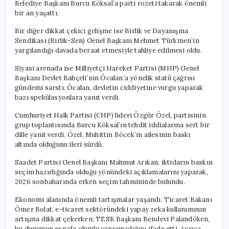
Belediye Başkanı Burcu Köksal’a parti rozeti takarak önemli
bir an yaşattı.
Bir diğer dikkat çekici gelişme ise Birlik ve Dayanışma
Sendikası (Birlik-Sen) Genel Başkanı Mehmet Türkmen’in
yargılandığı davada beraat etmesiyle tahliye edilmesi oldu.
Siyasi arenada ise Milliyetçi Hareket Partisi (MHP) Genel
Başkanı Devlet Bahçeli’nin Öcalan’a yönelik statü çağrısı
gündemi sarstı. Öcalan, devletin ciddiyetine vurgu yaparak
bazı spekülasyonlara yanıt verdi.
Cumhuriyet Halk Partisi (CHP) lideri Özgür Özel, partisinin
grup toplantısında Burcu Köksal’ın tehdit iddialarına sert bir
dille yanıt verdi. Özel, Muhittin Böcek’in ailesinin baskı
altında olduğunu ileri sürdü.
Saadet Partisi Genel Başkanı Mahmut Arıkan, iktidarın baskın
seçim hazırlığında olduğu yönündeki açıklamalarını yaparak,
2026 sonbaharında erken seçim tahmininde bulundu.
Ekonomi alanında önemli tartışmalar yaşandı. Ticaret Bakanı
Ömer Bolat, e-ticaret sektöründeki yapay zeka kullanımının
artışına dikkat çekerken; TESK Başkanı Bendevi Palandöken,
bu durumun esnafa olumlu yansımadığını ifade etti. Ayrıca,