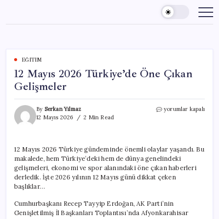
Skip
to
content
EĞITIM
12 Mayıs 2026 Türkiye’de Öne Çıkan
Gelişmeler
12
By
Serkan Yılmaz
yorumlar kapalı
Mayıs
12 Mayıs 2026
2 Min Read
2026
Türkiye’de
Öne
12 Mayıs 2026 Türkiye gündeminde önemli olaylar yaşandı. Bu
Çıkan
makalede, hem Türkiye’deki hem de dünya genelindeki
Gelişmeler
için
gelişmeleri, ekonomi ve spor alanındaki öne çıkan haberleri
derledik. İşte 2026 yılının 12 Mayıs günü dikkat çeken
başlıklar…
Cumhurbaşkanı Recep Tayyip Erdoğan, AK Parti’nin
Genişletilmiş İl Başkanları Toplantısı’nda Afyonkarahisar