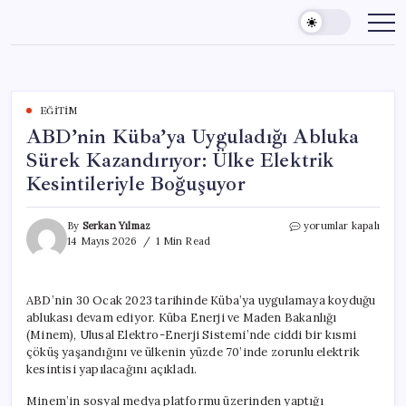
Skip
to
content
EĞITIM
ABD’nin Küba’ya Uyguladığı Abluka
Sürek Kazandırıyor: Ülke Elektrik
Kesintileriyle Boğuşuyor
ABD’nin
By
Serkan Yılmaz
yorumlar kapalı
Küba’ya
14 Mayıs 2026
1 Min Read
Uyguladığı
Abluka
Sürek
ABD’nin 30 Ocak 2023 tarihinde Küba’ya uygulamaya koyduğu
Kazandırıyor:
ablukası devam ediyor. Küba Enerji ve Maden Bakanlığı
Ülke
Elektrik
(Minem), Ulusal Elektro-Enerji Sistemi’nde ciddi bir kısmi
Kesintileriyle
çöküş yaşandığını ve ülkenin yüzde 70’inde zorunlu elektrik
Boğuşuyor
kesintisi yapılacağını açıkladı.
için
Minem’in sosyal medya platformu üzerinden yaptığı