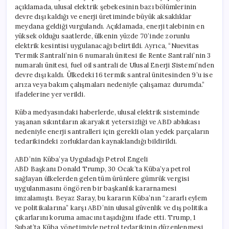
açıklamada, ulusal elektrik şebekesinin bazı bölümlerinin
devre dışı kaldığı ve enerji üretiminde büyük aksaklıklar
meydana geldiği vurgulandı. Açıklamada, enerji talebinin en
yüksek olduğu saatlerde, ülkenin yüzde 70’inde zorunlu
elektrik kesintisi uygulanacağı belirtildi. Ayrıca, “Nuevitas
Termik Santrali’nin 6 numaralı ünitesi ile Rente Santrali’nin 3
numaralı ünitesi, fuel oil santrali de Ulusal Enerji Sistemi’nden
devre dışı kaldı. Ülkedeki 16 termik santral ünitesinden 9’u ise
arıza veya bakım çalışmaları nedeniyle çalışamaz durumda.”
ifadelerine yer verildi.
Küba medyasındaki haberlerde, ulusal elektrik sisteminde
yaşanan sıkıntıların akaryakıt yetersizliği ve ABD ablukası
nedeniyle enerji santralleri için gerekli olan yedek parçaların
tedarikindeki zorluklardan kaynaklandığı bildirildi.
ABD’nin Küba’ya Uyguladığı Petrol Engeli
ABD Başkanı Donald Trump, 30 Ocak’ta Küba’ya petrol
sağlayan ülkelerden gelen tüm ürünlere gümrük vergisi
uygulanmasını öngören bir başkanlık kararnamesi
imzalamıştı. Beyaz Saray, bu kararın Küba’nın “zararlı eylem
ve politikalarına” karşı ABD’nin ulusal güvenlik ve dış politika
çıkarlarını koruma amacını taşıdığını ifade etti. Trump, 1
Şubat’ta Küba yönetimiyle petrol tedarikinin düzenlenmesi