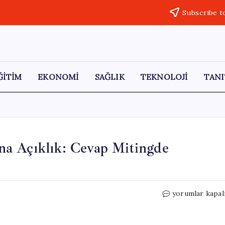
Subscribe t
ĞİTİM
EKONOMİ
SAĞLIK
TEKNOLOJİ
TANI
a Açıklık: Cevap Mitingde
Ahmet
yorumlar kapal
Akın’dan
AKP
İddialarına