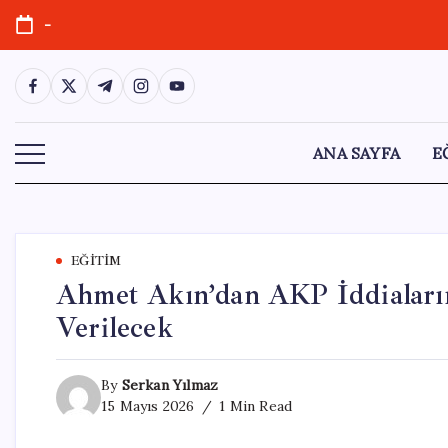
Skip
-
to
content
https://www.facebook.com/
https://twitter.com/
https://t.me/
https://www.instagram.com/
https://youtube.com/
ANA SAYFA
E
EĞITIM
Ahmet Akın’dan AKP İddiaların
Verilecek
By
Serkan Yılmaz
15 Mayıs 2026
1 Min Read