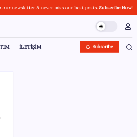
o our newsletter & never miss our best posts.
Subscribe Now!
TIM
İLETİŞİM
Subscribe
SON YAZILAR
ı
ASELSAN, Avrupa’nın En Büyük Hava
Savunma Tesisi Oğulbey’i Geliştiriyor