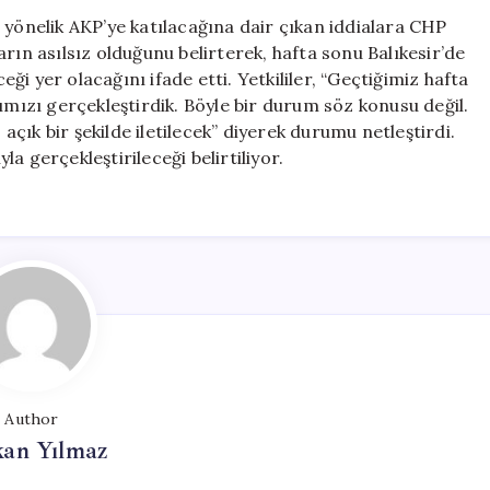
Açıklık:
 yönelik AKP’ye katılacağına dair çıkan iddialara CHP
Cevap
aların asılsız olduğunu belirterek, hafta sonu Balıkesir’de
Mitingde
i yer olacağını ifade etti. Yetkililer, “Geçtiğimiz hafta
Verilecek
ımızı gerçekleştirdik. Böyle bir durum söz konusu değil.
için
çık bir şekilde iletilecek” diyerek durumu netleştirdi.
a gerçekleştirileceği belirtiliyor.
Author
kan Yılmaz