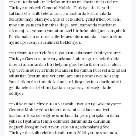
**Yerli Katlanabilir Telefonun Tanıtım Tarihi Belli Oldu**
Türkiye merkezli General Mobile, Türkiye’nin ilk yerli
katlanabilir akıllı telefonunu, sonbaharda kullanıcılarla
buluşturmayı planlıyor. Şirket yetkilileri, geliştirilen bu yeni
modelin yalnızca bir cihaz değil, aynı zamanda markanın
teknoloji vizyonunu yansıtan özel bir ürün olduğunu vurguladı.
Planlamaların sorunsuz ilerlemesi durumunda, cihazın ekim
ayında piyasaya sürülmesi bekleniyor.
**Helyum Krizi Telefon Fiyatlarını Olumsuz Etkileyebilir**
Türkiye Gazetesi’nde yayımlanan habere göre, sektördeki
önemli unsurlardan biri helyum gazı tedarik sorunları oldu.
Çip üretim süreçlerinde kullanılan helyumun küresel arzındaki
sıkıntılar, üretim maliyetlerini artırma potansiyeline sahip.
Yarı iletken üretiminde kullanılan bileşenlerin tedarikindeki
gecikmelerin, telefon fiyatlarına yansıyabileceği ifade
ediliyor.
**Yıl Sonunda Yüzde 40’a Varacak Fiyat Artışı Bekleniyor**
General Mobile yöneticileri, mevcut stokların maliyet
baskısını kısa süreliğine sınırlasa da, yeni parçaların daha
yüksek fiyatlarla temin edilmesi durumunda durumun
değişebileceğini belirtiyor. Yapılan açıklamalara göre,
Türkiye’de akıllı telefon fiyatlarının 2026 yılının sonunda,