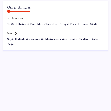
Other Articles
Previous
TOGÜ Ürünleri Tanıtıldı: Gökmedrese Sosyal Tesisi Hizmete Girdi
Next
Seyir Halindeki Kamyonetin Motoruna Yatan Tamirci Tehlikeli Anlar
Yaşattı
SON YAZILAR
Google Pixel Watch 5 Sızdırıldı: İşte Detaylar