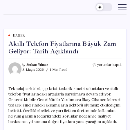
Skip
to
content
HABER
Akıllı Telefon Fiyatlarına Büyük Zam
Geliyor: Tarih Açıklandı
Akıllı
By
Serkan Yılmaz
yorumlar kapalı
Telefon
18 Mayıs 2026
1 Min Read
Fiyatlarına
Büyük
Zam
Teknoloji sektörü, çip krizi, tedarik zinciri sıkıntıları ve akıllı
Geliyor:
telefon fiyatlarındaki artışlarla sarsılmaya devam ediyor.
Tarih
Açıklandı
General Mobile Genel Müdür Yardımcısı İlkay Cihaner, küresel
için
tedarik zincirindeki aksamaların sektörü olumsuz etkilediğini
belirtti. Özellikle bellek ve yarı iletken üretiminde kullanılan
helyum gazının tedarikindeki sorunlar nedeniyle maliyet
baskısının yıl sonuna doğru fiyatlara yansıyacağını açıkladı.