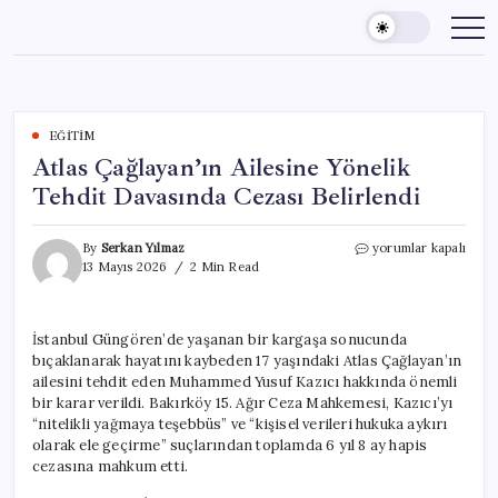
Skip
to
content
EĞITIM
Atlas Çağlayan’ın Ailesine Yönelik
Tehdit Davasında Cezası Belirlendi
Atlas
By
Serkan Yılmaz
yorumlar kapalı
Çağlayan’ın
13 Mayıs 2026
2 Min Read
Ailesine
Yönelik
Tehdit
İstanbul Güngören’de yaşanan bir kargaşa sonucunda
Davasında
bıçaklanarak hayatını kaybeden 17 yaşındaki Atlas Çağlayan’ın
Cezası
Belirlendi
ailesini tehdit eden Muhammed Yusuf Kazıcı hakkında önemli
için
bir karar verildi. Bakırköy 15. Ağır Ceza Mahkemesi, Kazıcı’yı
“nitelikli yağmaya teşebbüs” ve “kişisel verileri hukuka aykırı
olarak ele geçirme” suçlarından toplamda 6 yıl 8 ay hapis
cezasına mahkum etti.