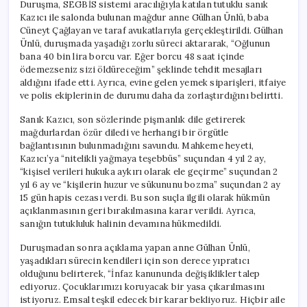
Duruşma, SEGBİS sistemi aracılığıyla katılan tutuklu sanık
Kazıcı ile salonda bulunan mağdur anne Gülhan Ünlü, baba
Cüneyt Çağlayan ve taraf avukatlarıyla gerçekleştirildi. Gülhan
Ünlü, duruşmada yaşadığı zorlu süreci aktararak, “Oğlunun
bana 40 bin lira borcu var. Eğer borcu 48 saat içinde
ödemezseniz sizi öldüreceğim” şeklinde tehdit mesajları
aldığını ifade etti. Ayrıca, evine gelen yemek siparişleri, itfaiye
ve polis ekiplerinin de durumu daha da zorlaştırdığını belirtti.
Sanık Kazıcı, son sözlerinde pişmanlık dile getirerek
mağdurlardan özür diledi ve herhangi bir örgütle
bağlantısının bulunmadığını savundu. Mahkeme heyeti,
Kazıcı’ya “nitelikli yağmaya teşebbüs” suçundan 4 yıl 2 ay,
“kişisel verileri hukuka aykırı olarak ele geçirme” suçundan 2
yıl 6 ay ve “kişilerin huzur ve sükununu bozma” suçundan 2 ay
15 gün hapis cezası verdi. Bu son suçla ilgili olarak hükmün
açıklanmasının geri bırakılmasına karar verildi. Ayrıca,
sanığın tutukluluk halinin devamına hükmedildi.
Duruşmadan sonra açıklama yapan anne Gülhan Ünlü,
yaşadıkları sürecin kendileri için son derece yıpratıcı
olduğunu belirterek, “İnfaz kanununda değişiklikler talep
ediyoruz. Çocuklarımızı koruyacak bir yasa çıkarılmasını
istiyoruz. Emsal teşkil edecek bir karar bekliyoruz. Hiçbir aile