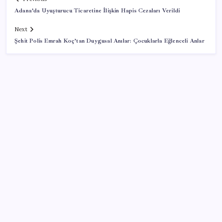
Adana’da Uyuşturucu Ticaretine İlişkin Hapis Cezaları Verildi
Next
Şehit Polis Emrah Koç’tan Duygusal Anılar: Çocuklarla Eğlenceli Anlar
SON YAZILAR
Güney Kore’de yapay zekayla üretilen şarkılara
yönelik ‘telif hakkı’ kararı
Umut’un Kabataş hayali gerçek oldu
Telefonlar Direkt Uyduya Bağlanacak: Starlink