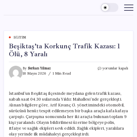
Skip
to
content
EĞITIM
Beşiktaş’ta Korkunç Trafik Kazası: 1
Ölü, 8 Yaralı
Beşiktaş’ta
By
Serkan Yılmaz
yorumlar kapalı
Korkunç
18 Mayıs 2026
1 Min Read
Trafik
Kazası:
1
İstanbul’un Beşiktaş ilçesinde meydana gelen trafik kazası,
Ölü,
sabah saat 04.30 sularında Yıldız Mahallesi’nde gerçekleşti.
8
Yaralı
Alınan bilgilere göre, Arif Kıvanç G. yönetimindeki otomobil,
için
sürücüsü henüz tespit edilemeyen bir başka araçla kafa kafaya
çarpıştı. Çarpışma sonucunda her iki araçta bulunan toplam 9
kişi yaralandı. Olayın bildirilmesi üzerine bölgeye polis,
itfaiye ve sağlık ekipleri sevk edildi. Sağlık ekipleri, yaralılara
olay yerinde ilk müdahaleyi gerçekleştirdi.