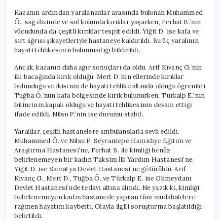
Kazanın ardından yaralananlar arasında bulunan Muhammed
Ö., sağ dizinde ve sol kolunda kırıklar yaşarken, Ferhat B.’nin
vücudunda da çeşitli kırıklar tespit edildi. Yiğit D. ise kafa ve
sırt ağrısı şikayetleriyle hastaneye kaldırıldı. Bu üç yaralının
hayati tehlikesinin bulunmadığı bildirildi.
Ancak, kazanın daha ağır sonuçları da oldu. Arif Kıvanç G.’nin
iki bacağında kırık olduğu, Mert D.’nin ellerinde kırıklar
bulunduğu ve ikisinin de hayati tehlike altında olduğu öğrenildi.
Tuğba Ö.’nün kafa bölgesinde kırık bulunurken, Türkalp E.’nin
bilincinin kapalı olduğu ve hayati tehlikesinin devam ettiği
ifade edildi. Nilsu P.’nin ise durumu stabil.
Yaralılar, çeşitli hastanelere ambulanslarla sevk edildi.
Muhammed Ö. ve Nilsu P. Seyrantepe Hamidiye Eğitim ve
Araştırma Hastanesi’ne, Ferhat B. ile kimliği henüz
belirlenemeyen bir kadın Taksim İlk Yardım Hastanesi’ne,
Yiğit D. ise Samatya Devlet Hastanesi’ne götürüldü. Arif
Kıvanç G., Mert D., Tuğba Ö. ve Türkalp E. ise Okmeydanı
Devlet Hastanesi’nde tedavi altına alındı. Ne yazık ki, kimliği
belirlenemeyen kadın hastanede yapılan tüm müdahalelere
rağmen hayatını kaybetti. Olayla ilgili soruşturma başlatıldığı
belirtildi.