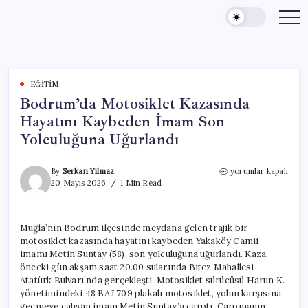
Skip
to
content
EĞITIM
Bodrum’da Motosiklet Kazasında
Hayatını Kaybeden İmam Son
Yolculuğuna Uğurlandı
Bodrum’da
By
Serkan Yılmaz
yorumlar kapalı
Motosiklet
20 Mayıs 2026
1 Min Read
Kazasında
Hayatını
Kaybeden
Muğla’nın Bodrum ilçesinde meydana gelen trajik bir
İmam
motosiklet kazasında hayatını kaybeden Yakaköy Camii
Son
Yolculuğuna
imamı Metin Suntay (58), son yolculuğuna uğurlandı. Kaza,
Uğurlandı
önceki gün akşam saat 20.00 sularında Bitez Mahallesi
için
Atatürk Bulvarı’nda gerçekleşti. Motosiklet sürücüsü Harun K.
yönetimindeki 48 BAJ 709 plakalı motosiklet, yolun karşısına
geçmeye çalışan imam Metin Suntay’a çarptı. Çarpmanın