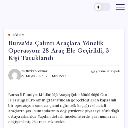
Skip
to
content
EĞITIM
Bursa’da Çalıntı Araçlara Yönelik
Operasyon: 28 Araç Ele Geçirildi, 3
Kişi Tutuklandı
Bursa’da
By
Serkan Yılmaz
yorumlar kapalı
Çalıntı
22 Mayıs 2026
1 Min Read
Araçlara
Yönelik
Operasyon:
Bursa İl Emniyet Müdürlüğü Asayiş Şube Müdürlüğü Oto
28
Hırsızlığı Büro Amirliği tarafından gerçekleştirilen kapsamlı
Araç
Ele
bir operasyon sonucu, çalıntı, gümrük kaçağı ve hacizli
Geçirildi,
araçların şasi numaralarının değiştirilerek piyasaya sürüldüğü
3
ortaya çıkarıldı. Yapılan detaylı incelemelerde, şasi numarası
Kişi
değiştirilmiş 28 araca el konuldu.
Tutuklandı