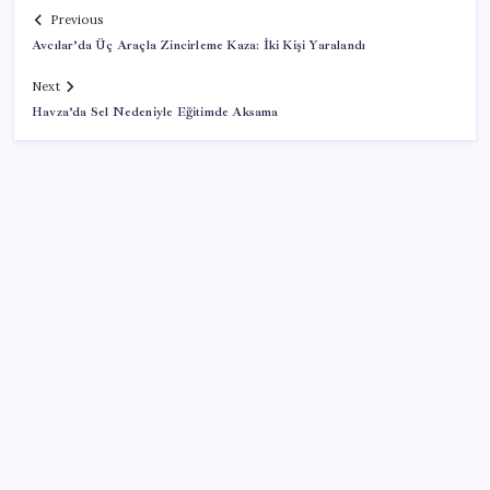
Previous
Avcılar’da Üç Araçla Zincirleme Kaza: İki Kişi Yaralandı
Next
Havza’da Sel Nedeniyle Eğitimde Aksama
SON YAZILAR
Google Pixel Watch 5 Sızdırıldı: İşte Detaylar
Citi, üçüncü çeyrek petrol tahminini yükseltti
ASELSAN, Avrupa’nın En Büyük Hava Savunma Tesisi