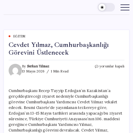
Skip
to
content
EĞITIM
Cevdet Yılmaz, Cumhurbaşkanlığı
Görevini Üstlenecek
Cevdet
By
Serkan Yılmaz
yorumlar kapalı
Yılmaz,
13 Mayıs 2026
1 Min Read
Cumhurbaşkanlığı
Görevini
Üstlenecek
Cumhurbaşkanı Recep Tayyip Erdoğan’ın Kazakistan’a
için
gerçekleştireceği ziyaret nedeniyle Cumhurbaşkanlığı
görevine Cumhurbaşkanı Yardımcısı Cevdet Yılmaz vekalet
edecek. Resmi Gazete’de yayımlanan tezkereye göre,
Erdoğan’ın 13-15 Mayıs tarihleri arasında yapacağı bu ziyaret
süresince, Türkiye Cumhuriyeti Anayasası’nın 106. maddesi
gereğince Cumhurbaşkanı Yardımcısı Yılmaz,
Cumhurbaşkanlığı görevini devralacak. Cevdet Yılmaz,