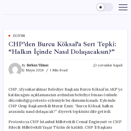
Skip
to
content
EĞITIM
CHP’den Burcu Köksal’a Sert Tepki:
“Halkın İçinde Nasıl Dolaşacaksın?”
CHP’den
By
Serkan Yılmaz
yorumlar kapalı
Burcu
12 Mayıs 2026
1 Min Read
Köksal’a
Sert
Tepki:
CHP, Afyonkarahisar Belediye Başkanı Burcu Köksal’ın AKP’ye
“Halkın
katılacağını açıklamasının ardından belediye binası önünde
İçinde
Nasıl
düzenlediği protesto eylemiyle bu durumu kınadı. Eylemde
Dolaşacaksın?”
CHP Grup Başkanvekili Murat Emir, “Burcu Köksal, halkın
için
arasında nasıl dolaşacak?” diyerek tepkisini dile getirdi.
Protestoya CHP İstanbul Milletvekili Cemal Enginyurt ve CHP
Bilecik Milletvekili Yaşar Tüzün de katıldı. CHP İl Başkanı