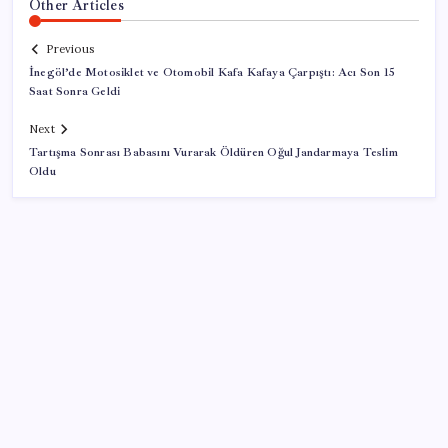
Other Articles
Previous
İnegöl’de Motosiklet ve Otomobil Kafa Kafaya Çarpıştı: Acı Son 15
Saat Sonra Geldi
Next
Tartışma Sonrası Babasını Vurarak Öldüren Oğul Jandarmaya Teslim
Oldu
SON YAZILAR
Telefonlar Direkt Uyduya Bağlanacak: Starlink