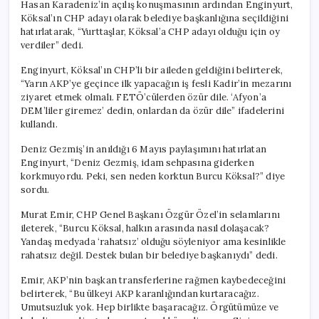
Hasan Karadeniz’in açılış konuşmasının ardından Enginyurt,
Köksal’ın CHP adayı olarak belediye başkanlığına seçildiğini
hatırlatarak, “Yurttaşlar, Köksal’a CHP adayı olduğu için oy
verdiler” dedi.
Enginyurt, Köksal’ın CHP’li bir aileden geldiğini belirterek,
“Yarın AKP’ye geçince ilk yapacağın iş fesli Kadir’in mezarını
ziyaret etmek olmalı. FETÖ’cülerden özür dile. ‘Afyon’a
DEM’liler giremez’ dedin, onlardan da özür dile” ifadelerini
kullandı.
Deniz Gezmiş’in anıldığı 6 Mayıs paylaşımını hatırlatan
Enginyurt, “Deniz Gezmiş, idam sehpasına giderken
korkmuyordu. Peki, sen neden korktun Burcu Köksal?” diye
sordu.
Murat Emir, CHP Genel Başkanı Özgür Özel’in selamlarını
ileterek, “Burcu Köksal, halkın arasında nasıl dolaşacak?
Yandaş medyada ‘rahatsız’ olduğu söyleniyor ama kesinlikle
rahatsız değil. Destek bulan bir belediye başkanıydı” dedi.
Emir, AKP’nin başkan transferlerine rağmen kaybedeceğini
belirterek, “Bu ülkeyi AKP karanlığından kurtaracağız.
Umutsuzluk yok. Hep birlikte başaracağız. Örgütümüze ve