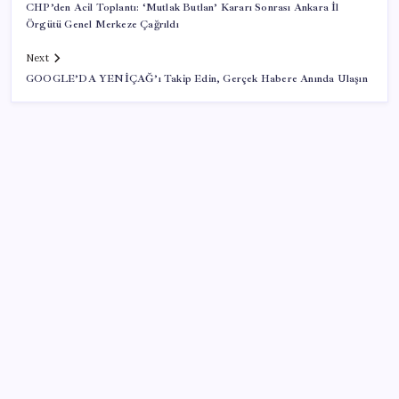
CHP’den Acil Toplantı: ‘Mutlak Butlan’ Kararı Sonrası Ankara İl
Örgütü Genel Merkeze Çağrıldı
Next
GOOGLE’DA YENİÇAĞ’ı Takip Edin, Gerçek Habere Anında Ulaşın
SON YAZILAR
Citi, üçüncü çeyrek petrol tahminini yükseltti
ASELSAN, Avrupa’nın En Büyük Hava Savunma Tesisi
Oğulbey’i Geliştiriyor
Android 17 bazı Galaxy modelleri için veda