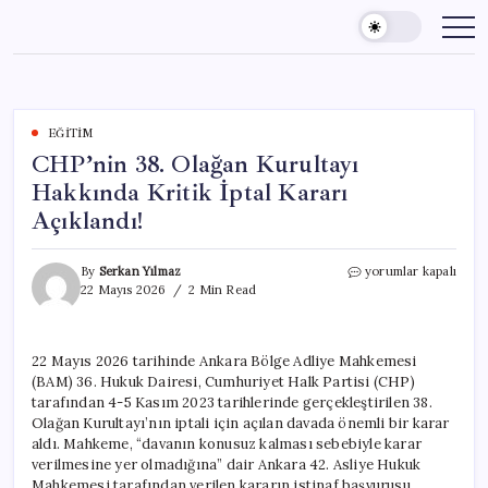
Skip
to
content
EĞITIM
CHP’nin 38. Olağan Kurultayı
Hakkında Kritik İptal Kararı
Açıklandı!
CHP’nin
By
Serkan Yılmaz
yorumlar kapalı
38.
22 Mayıs 2026
2 Min Read
Olağan
Kurultayı
Hakkında
22 Mayıs 2026 tarihinde Ankara Bölge Adliye Mahkemesi
Kritik
(BAM) 36. Hukuk Dairesi, Cumhuriyet Halk Partisi (CHP)
İptal
Kararı
tarafından 4-5 Kasım 2023 tarihlerinde gerçekleştirilen 38.
Açıklandı!
Olağan Kurultayı’nın iptali için açılan davada önemli bir karar
için
aldı. Mahkeme, “davanın konusuz kalması sebebiyle karar
verilmesine yer olmadığına” dair Ankara 42. Asliye Hukuk
Mahkemesi tarafından verilen kararın istinaf başvurusu