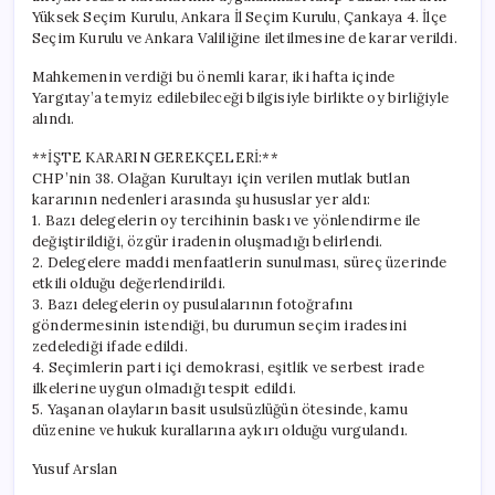
Yüksek Seçim Kurulu, Ankara İl Seçim Kurulu, Çankaya 4. İlçe
Seçim Kurulu ve Ankara Valiliğine iletilmesine de karar verildi.
Mahkemenin verdiği bu önemli karar, iki hafta içinde
Yargıtay’a temyiz edilebileceği bilgisiyle birlikte oy birliğiyle
alındı.
**İŞTE KARARIN GEREKÇELERİ:**
CHP’nin 38. Olağan Kurultayı için verilen mutlak butlan
kararının nedenleri arasında şu hususlar yer aldı:
1. Bazı delegelerin oy tercihinin baskı ve yönlendirme ile
değiştirildiği, özgür iradenin oluşmadığı belirlendi.
2. Delegelere maddi menfaatlerin sunulması, süreç üzerinde
etkili olduğu değerlendirildi.
3. Bazı delegelerin oy pusulalarının fotoğrafını
göndermesinin istendiği, bu durumun seçim iradesini
zedelediği ifade edildi.
4. Seçimlerin parti içi demokrasi, eşitlik ve serbest irade
ilkelerine uygun olmadığı tespit edildi.
5. Yaşanan olayların basit usulsüzlüğün ötesinde, kamu
düzenine ve hukuk kurallarına aykırı olduğu vurgulandı.
Yusuf Arslan