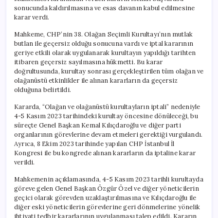
sonucunda kaldırılmasına ve esas davanın kabul edilmesine
karar verdi.
Mahkeme, CHP’nin 38. Olağan Seçimli Kurultayı’nın mutlak
butlan ile geçersiz olduğu sonucuna vardı ve iptal kararının
geriye etkili olarak uygulanarak kurultayın yapıldığı tarihten
itibaren geçersiz sayılmasına hükmetti. Bu karar
doğrultusunda, kurultay sonrası gerçekleştirilen tüm olağan ve
olağanüstü etkinlikler ile alınan kararların da geçersiz
olduğuna belirtildi.
Kararda, “Olağan ve olağanüstü kurultayların iptali” nedeniyle
4-5 Kasım 2023 tarihindeki kurultay öncesine dönüleceği, bu
süreçte Genel Başkan Kemal Kılıçdaroğlu ve diğer parti
organlarının görevlerine devam etmeleri gerektiği vurgulandı.
Ayrıca, 8 Ekim 2023 tarihinde yapılan CHP İstanbul İl
Kongresi ile bu kongrede alınan kararların da iptaline karar
verildi.
Mahkemenin açıklamasında, 4-5 Kasım 2023 tarihli kurultayda
göreve gelen Genel Başkan Özgür Özel ve diğer yöneticilerin
geçici olarak görevden uzaklaştırılmasına ve Kılıçdaroğlu ile
diğer eski yöneticilerin görevlerine geri dönmelerine yönelik
ihtiyati tedbir kararlarının uygulanması talep edildi. Kararın