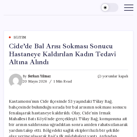
Skip
to
content
EĞITIM
Cide’de Bal Arısı Sokması Sonucu
Hastaneye Kaldırılan Kadın Tedavi
Altına Alındı
Cide’de
By
Serkan Yılmaz
yorumlar kapalı
Bal
20 Mayıs 2026
1 Min Read
Arısı
Sokması
Sonucu
Kastamonu’nun Cide ilçesinde 53 yaşındaki Tülay Bağ,
Hastaneye
bahçesinde bulunduğu sırada bir bal arısının sokması sonucu
Kaldırılan
Kadın
fenalaşarak hastaneye kaldırıldı. Olay, Cide’nin Irmak
Tedavi
Mahallesi Batı Köyü’nde gerçekleşti. Tülay Bağ, komşusuna ait
Altına
bir arının saldırısına uğradıktan sonra aniden rahatsızlanarak
Alındı
yardım talep etti. Bölgedeki sağlık ekipleri hızlı bir şekilde
için
olay yerine ulaşarak Bağ’a ilk müdahaleyi yaptı. Ardından,