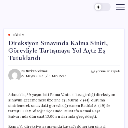
Skip
to
content
EĞITIM
Direksiyon Sınavında Kalma Siniri,
Görevliyle Tartışmaya Yol Açtı: Eş
Tutuklandı
Direksiyon
By
Serkan Yılmaz
yorumlar kapalı
Sınavında
22 Mayıs 2026
1 Min Read
Kalma
Siniri,
Görevliyle
Adana’da, 39 yaşındaki Esma V.’nin 4. kez girdiği direksiyon
Tartışmaya
sınavını geçememesi üzerine eşi Murat V. (41), duruma
Yol
Açtı:
sinirlenerek sınavdaki görevli öğretmen Baddal A. (49) ile
Eş
tartıştı. Olay, Yüreğir ilçesinde, Mustafa Kemal Paşa
Tutuklandı
Bulvarı’nda dün saat 13.00 sıralarında gerçekleşti.
için
Esma V., direksiyon sınavında kavşağı dönerken sinyal