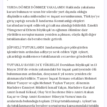
YURDA DÖNER DÖNMEZ YAKALANDI Hakkında yakalama
kararı bulunan ve uzun bir süredir yurt dışında olduğu
düşünülen saha mühendisi ve inşaat sorumlusunun, Türkiye’ye
giriş yaptığı sırada İl Jandarma Komutanlığı ekipleri
tarafından tespit edilerek gözaltına alındığı bildirildi. Emekli
Tümgeneral Ethem Büyükışık’ın oğlunun ölümüne dair
yürütülen soruşturmanın yeniden açılması, olayla ilgili diğer
tutuklamaları da beraberinde getirdi.
ŞÜPHELİ TUTUKLANDI Jandarmada gerçekleştirilen
işlemlerinin ardından adliyeye sevk edilen Yiğit Aykurt,
çıkarıldığı mahkemece tutuklanarak cezaevine gönderildi.
TUTUKLU SAYISI 24’E YÜKSELDİ Dorukhan Büyükışık’ın 13
Mayıs 2018’de evinin yakınındaki bir inşaat şantiyesinde ölü
bulunmasının ardından, dosyanın 8 yıl sonra yeniden ele
alınmasıyla birlikte, Tanyer İnşaat firması ortakları Mehmet
Münir Tanyer ve oğlu Mehmet Taylan Tanyer, dönemin
Narlıdere Emniyet Müdürü İsmail Yalçın, Narlıdere Karakol
Amiri İsmail Köksal, Olay Yeri İnceleme Büro Amiri Atakan
Kaçar ve Grup Amiri Komiser Hüseyin Vurucu’nun da
aralarında bulunduğu toplam 23 kişi tutuklanmıştı. Aykurt’un
da tutuklanmasıyla beraber soruşturma kapsamındaki tutuklu