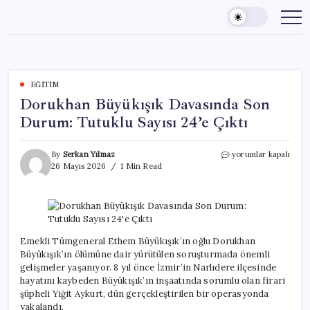
Skip
to
content
EĞITIM
Dorukhan Büyükışık Davasında Son
Durum: Tutuklu Sayısı 24’e Çıktı
Dorukhan
By
Serkan Yılmaz
yorumlar kapalı
Büyükışık
26 Mayıs 2026
1 Min Read
Davasında
Son
Durum:
Tutuklu
Sayısı
24’e
Emekli Tümgeneral Ethem Büyükışık’ın oğlu Dorukhan
Çıktı
Büyükışık’ın ölümüne dair yürütülen soruşturmada önemli
için
gelişmeler yaşanıyor. 8 yıl önce İzmir’in Narlıdere ilçesinde
hayatını kaybeden Büyükışık’ın inşaatında sorumlu olan firari
şüpheli Yiğit Aykurt, dün gerçekleştirilen bir operasyonda
yakalandı.