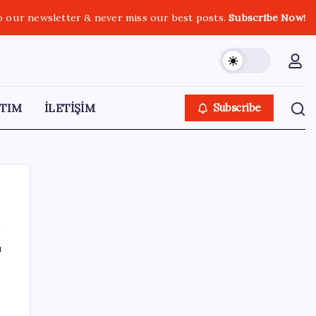
o our newsletter & never miss our best posts.
Subscribe Now!
TIM
İLETİŞİM
Subscribe
ı
SON YAZILAR
u
Güney Kore’de yapay zekayla üretilen
şarkılara yönelik ‘telif hakkı’ kararı