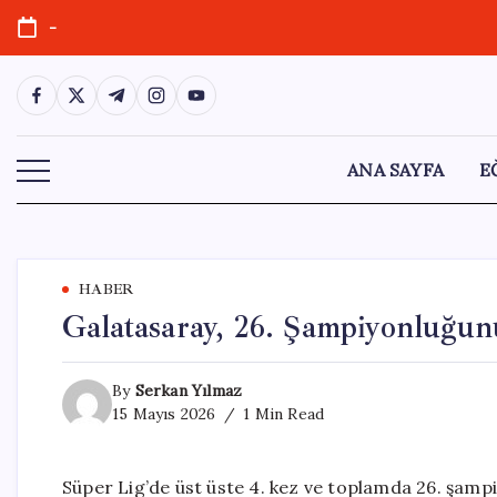
Skip
-
to
content
https://www.facebook.com/
https://twitter.com/
https://t.me/
https://www.instagram.com/
https://youtube.com/
ANA SAYFA
E
HABER
Galatasaray, 26. Şampiyonluğun
By
Serkan Yılmaz
15 Mayıs 2026
1 Min Read
Süper Lig’de üst üste 4. kez ve toplamda 26. şamp