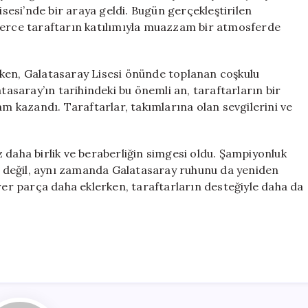
Kutladı
isesi’nde bir araya geldi. Bugün gerçekleştirilen
için
nlerce taraftarın katılımıyla muazzam bir atmosferde
rken, Galatasaray Lisesi önünde toplanan coşkulu
atasaray’ın tarihindeki bu önemli an, taraftarların bir
am kazandı. Taraftarlar, takımlarına olan sevgilerini ve
 daha birlik ve beraberliğin simgesi oldu. Şampiyonluk
yı değil, aynı zamanda Galatasaray ruhunu da yeniden
irer parça daha eklerken, taraftarların desteğiyle daha da