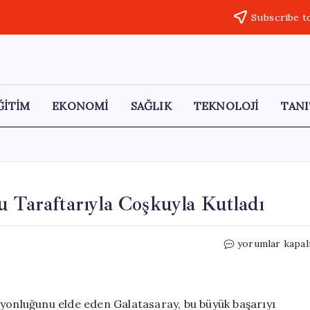
Subscribe t
ĞİTİM
EKONOMİ
SAĞLIK
TEKNOLOJİ
TANI
u Taraftarıyla Coşkuyla Kutladı
Galatasaray,
yorumlar kapal
26.
Şampiyonluğun
Taraftarıyla
Coşkuyla
iyonluğunu elde eden Galatasaray, bu büyük başarıyı