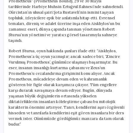
Prometheus” (Prometheus Bound), 29 ve 30 Mayıs
tarihlerinde Harbiye Muhsin Ertuğrul Sahnesi’nde sahnelendi.
Gürcistan’ın ulusal şairi Şota Rustaveli’nin ismini taşıyan
topluluk, izleyicilere epik bir anlatımla hitap etti. Evrensel
temaları, direniş ve adalet üzerine inşa eden Aiskhylos’un bu
zamansız eseri, dünya çapında tanınan yönetmen Robert
Sturua’nın yönetimi ve yaratıcı görsel tasarımıyla sahneye
taşındı.
Robert Sturua, oyun hakkında şunları ifade etti: “Aiskhylos,
Prometheus’a üç oyun yazmıştır; ancak sadece biri, ‘Zincire
Vurulmuş Prometheus’, günümüze ulaşmayı başarmıştır. Bu
eser, insanın insanlığı kurtarma çabasını ve Zeus’un
Prometheus’u cezalandırma girişimini konu alıyor. Ancak
Prometheus, mücadeleye devam eden ve kahramanlık
gösteren bir figür olarak karşımıza çıkıyor. Tüm engellere
karşı durarak savaşmaya devam ediyor. Bugün, dünyada
yaşanan büyük değişimlerin ortasında yükselen
diktatörlüklerin insanları köleleştirme çabası bu mitolojik
karakterin önemini artırıyor. Tanrı, kendilerini aşırı özgüvenli
hisseden ve tanrılarla kendilerini eşit gören insanlara bir ders
vermek ister. Günümüzde gördüğümüz manzara da tam olarak
budur.”