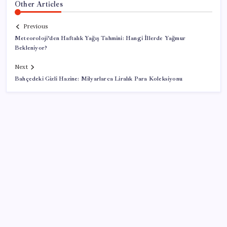
Other Articles
Previous
Meteoroloji’den Haftalık Yağış Tahmini: Hangi İllerde Yağmur
Bekleniyor?
Next
Bahçedeki Gizli Hazine: Milyarlarca Liralık Para Koleksiyonu
SON YAZILAR
Google Pixel Watch 5 Sızdırıldı: İşte Detaylar