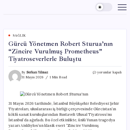
Skip
to
content
SAĞLIK
Gürcü Yönetmen Robert Sturua’nın
“Zincire Vurulmuş Prometheus”
Tiyatroseverlerle Buluştu
Gürcü
By
Serkan Yılmaz
yorumlar kapalı
Yönetmen
31 Mayıs 2026
1 Min Read
Robert
Sturua’nın
“Zincire
Vurulmuş
Prometheus”
31 Mayıs 2026 tarihinde, İstanbul Büyükşehir Belediyesi Şehir
Tiyatroseverlerle
Tiyatroları, uluslararası iş birliği çerçevesinde Gürcistan’ın
Buluştu
köklü sanat kuruluşlarından Rustaveli Ulusal Tiyatrosu’nu
için
İstanbul’da ağırladı. Bu özel etkinlikte, ünlü Yunan tragedya
yazarı Aiskhylos’un klasik eseri “Zincire Vurulmuş