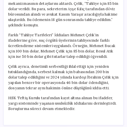
mekanizmasının detaylarını aktardı. Çelik, “Tahliye için 85 bin
dolar verildi. Bu para, sekreterim Ayşe Kılıç tarafından döviz
bürosundan alındı ve avukat Kasım Yaraşır aracılığıyla hakime
ulaştırıldı. Bu ödemenin 18 gün sonrasında tahliye edildim.”
şeklinde konuştu.
Farklı “Tahliye Tarifeleri” İddiaları Mehmet Çelik’in
ifadelerine göre, suç örgütü üyelerinin tahliyesinde farklı
ücretlendirme sistemleri uygulandı. Örneğin, Mehmet Bucak
için 100 bin dolar, Mehmet Çelik için 85 bin dolar, Resul Atik
için ise 50 bin dolar gibi tutarlar talep edildiği öğrenildi.
Çelik ayrıca, denetimli serbestliği ihlal ettiği için yeniden
tutuklandığında, serbest kalmak için babasından 200 bin
dolar talep edildiğini ve 2024 yılında kardeşi İbrahim Çelik için
yapılan benzer bir operasyonda 46 bin dolar ödendiğini,
dosyanın tekrar aynı hakimin önüne düştüğünü iddia etti.
HSK Teftiş Kurulu tarafından kayıt altına alınan bu ifadeler,
yargı sisteminde yaşanan usulsüzlük iddialarını derinleştirdi.
Soruşturma süreci devam etmektedir.