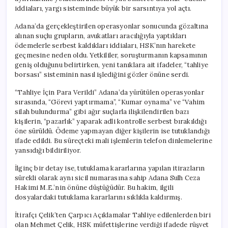
iddiaları, yargı sisteminde büyük bir sarsıntıya yol açtı.
Adana’da gerçekleştirilen operasyonlar sonucunda gözaltına
alınan suçlu grupların, avukatları aracılığıyla yaptıkları
ödemelerle serbest kaldıkları iddiaları, HSK’nın harekete
geçmesine neden oldu. Yetkililer, soruşturmanın kapsamının
geniş olduğunu belirtirken, yeni tanıklara ait ifadeler, “tahliye
borsası” sisteminin nasıl işlediğini gözler önüne serdi.
“Tahliye İçin Para Verildi” Adana’da yürütülen operasyonlar
sırasında, “Görevi yaptırmama”, “Kumar oynama” ve “Vahim
silah bulundurma” gibi ağır suçlarla ilişkilendirilen bazı
kişilerin, “pazarlık” yaparak adli kontrolle serbest bırakıldığı
öne sürüldü. Ödeme yapmayan diğer kişilerin ise tutuklandığı
ifade edildi. Bu süreçteki mali işlemlerin telefon dinlemelerine
yansıdığı bildiriliyor.
İlginç bir detay ise, tutuklama kararlarına yapılan itirazların
sürekli olarak aynı sicil numarasına sahip Adana Sulh Ceza
Hakimi M.E.’nin önüne düştüğüdür. Bu hakim, ilgili
dosyalardaki tutuklama kararlarını sıklıkla kaldırmış.
İtirafçı Çelik’ten Çarpıcı Açıklamalar Tahliye edilenlerden biri
olan Mehmet Çelik, HSK müfettişlerine verdiği ifadede rüşvet