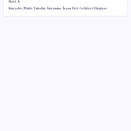
Next
Kuryeler Nakit Tahsilat Sistemine İsyan Etti: Gelirleri Düşüyor
SON YAZILAR
Google Pixel Watch 5 Sızdırıldı: İşte Detaylar
Citi, üçüncü çeyrek petrol tahminini yükseltti
ASELSAN, Avrupa’nın En Büyük Hava Savunma Tesisi
Oğulbey’i Geliştiriyor
Android 17 bazı Galaxy modelleri için veda
güncellemesi olacak