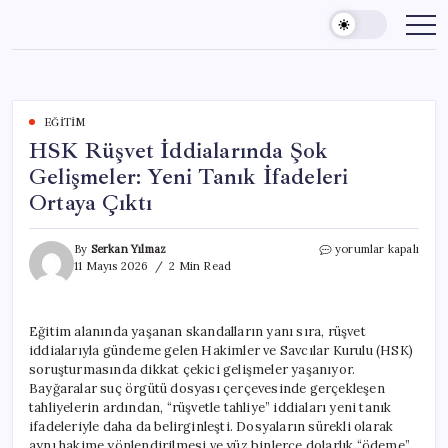
Skip
to
content
EĞITIM
HSK Rüşvet İddialarında Şok
Gelişmeler: Yeni Tanık İfadeleri
Ortaya Çıktı
HSK
By
Serkan Yılmaz
yorumlar kapalı
Rüşvet
11 Mayıs 2026
2 Min Read
İddialarında
Şok
Gelişmeler:
Eğitim alanında yaşanan skandalların yanı sıra, rüşvet
Yeni
iddialarıyla gündeme gelen Hakimler ve Savcılar Kurulu (HSK)
Tanık
İfadeleri
soruşturmasında dikkat çekici gelişmeler yaşanıyor.
Ortaya
Bayğaralar suç örgütü dosyası çerçevesinde gerçekleşen
Çıktı
tahliyelerin ardından, “rüşvetle tahliye” iddiaları yeni tanık
için
ifadeleriyle daha da belirginleşti. Dosyaların sürekli olarak
aynı hakime yönlendirilmesi ve yüz binlerce dolarlık “ödeme”