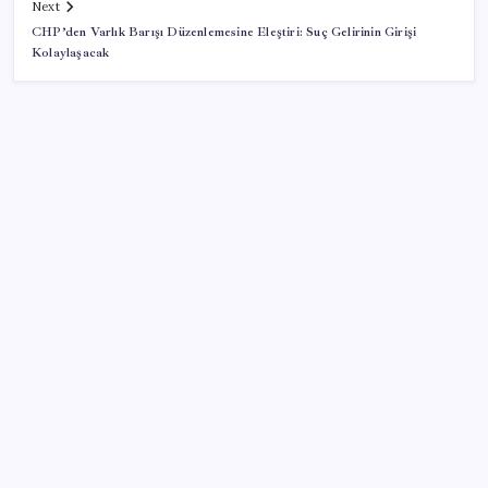
Next
CHP’den Varlık Barışı Düzenlemesine Eleştiri: Suç Gelirinin Girişi
Kolaylaşacak
SON YAZILAR
Ticari kredilerde çift yönlü görünüm
Beklenen veri geldi: Altın uçuşa geçti
Fed Başkanı’ndan piyasaları sarsacak mesaj:
Enflasyon artarsa faiz artırımı yeniden masaya
gelecek