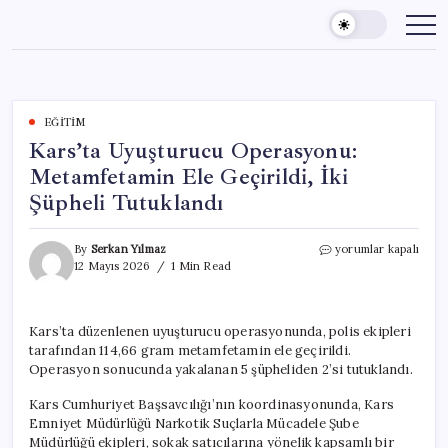
Skip
to
content
EĞITIM
Kars’ta Uyuşturucu Operasyonu:
Metamfetamin Ele Geçirildi, İki
Şüpheli Tutuklandı
Kars’ta
By
Serkan Yılmaz
yorumlar kapalı
Uyuşturucu
12 Mayıs 2026
1 Min Read
Operasyonu:
Metamfetamin
Ele
Kars’ta düzenlenen uyuşturucu operasyonunda, polis ekipleri
Geçirildi,
tarafından 114,66 gram metamfetamin ele geçirildi.
İki
Şüpheli
Operasyon sonucunda yakalanan 5 şüpheliden 2’si tutuklandı.
Tutuklandı
için
Kars Cumhuriyet Başsavcılığı’nın koordinasyonunda, Kars
Emniyet Müdürlüğü Narkotik Suçlarla Mücadele Şube
Müdürlüğü ekipleri, sokak satıcılarına yönelik kapsamlı bir