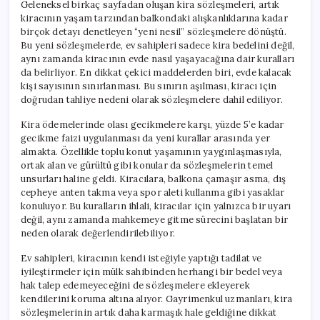
Geleneksel birkaç sayfadan oluşan kira sözleşmeleri, artık
kiracının yaşam tarzından balkondaki alışkanlıklarına kadar
birçok detayı denetleyen “yeni nesil” sözleşmelere dönüştü.
Bu yeni sözleşmelerde, ev sahipleri sadece kira bedelini değil,
aynı zamanda kiracının evde nasıl yaşayacağına dair kuralları
da belirliyor. En dikkat çekici maddelerden biri, evde kalacak
kişi sayısının sınırlanması. Bu sınırın aşılması, kiracı için
doğrudan tahliye nedeni olarak sözleşmelere dahil ediliyor.
Kira ödemelerinde olası gecikmelere karşı, yüzde 5’e kadar
gecikme faizi uygulanması da yeni kurallar arasında yer
almakta. Özellikle toplu konut yaşamının yaygınlaşmasıyla,
ortak alan ve gürültü gibi konular da sözleşmelerin temel
unsurları haline geldi. Kiracılara, balkona çamaşır asma, dış
cepheye anten takma veya spor aleti kullanma gibi yasaklar
konuluyor. Bu kuralların ihlali, kiracılar için yalnızca bir uyarı
değil, aynı zamanda mahkemeye gitme sürecini başlatan bir
neden olarak değerlendirilebiliyor.
Ev sahipleri, kiracının kendi isteğiyle yaptığı tadilat ve
iyileştirmeler için mülk sahibinden herhangi bir bedel veya
hak talep edemeyeceğini de sözleşmelere ekleyerek
kendilerini koruma altına alıyor. Gayrimenkul uzmanları, kira
sözleşmelerinin artık daha karmaşık hale geldiğine dikkat