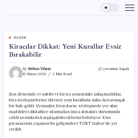
Skip
to
content
HABER
Kiracılar Dikkat: Yeni Kurallar Evsiz
Bırakabilir
Kiracılar
By
Serkan Yılmaz
yorumlar kapalı
Dikkat:
12 Mayıs 2026
2 Min Read
Yeni
Kurallar
Evsiz
Son dönemde ev sahibi ve kiracı arasındaki anlaşmazlıklar,
Bırakabilir
kira sözleşmelerine eklenen yeni kurallarla daha da karmaşık
için
bir hale geldi. Uzmanlar, kiracıların, sözleşmede yer alan
maddeleri dikkatlice okumadan imza atmaları durumunda
ciddi sorunlarla karşılaşabileceklerini belirtiyor. Kira
piyasasında yaşanan bu gelişmelere TGRT Haber’de yer
verildi.