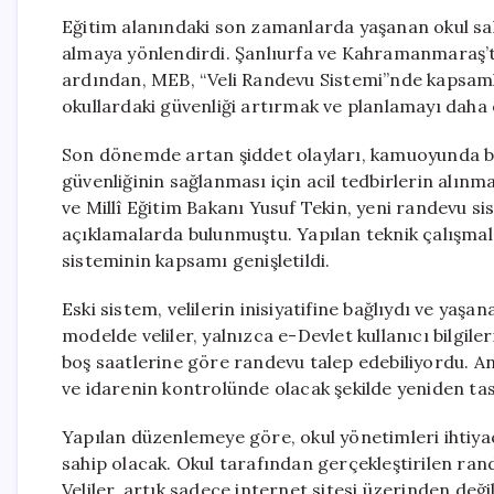
Eğitim alanındaki son zamanlarda yaşanan okul sald
almaya yönlendirdi. Şanlıurfa ve Kahramanmaraş’ta
ardından, MEB, “Veli Randevu Sistemi”nde kapsamlı d
okullardaki güvenliği artırmak ve planlamayı daha 
Son dönemde artan şiddet olayları, kamuoyunda bü
güvenliğinin sağlanması için acil tedbirlerin alı
ve Millî Eğitim Bakanı Yusuf Tekin, yeni randevu si
açıklamalarda bulunmuştu. Yapılan teknik çalışma
sisteminin kapsamı genişletildi.
Eski sistem, velilerin inisiyatifine bağlıydı ve yaşa
modelde veliler, yalnızca e-Devlet kullanıcı bilgil
boş saatlerine göre randevu talep edebiliyordu. Anc
ve idarenin kontrolünde olacak şekilde yeniden tas
Yapılan düzenlemeye göre, okul yönetimleri ihtiya
sahip olacak. Okul tarafından gerçekleştirilen rande
Veliler, artık sadece internet sitesi üzerinden değil