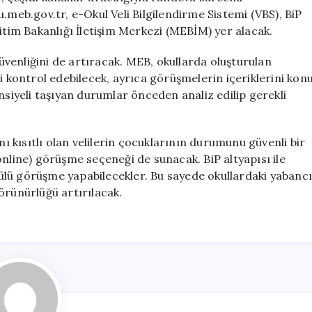
.meb.gov.tr, e-Okul Veli Bilgilendirme Sistemi (VBS), BiP
itim Bakanlığı İletişim Merkezi (MEBİM) yer alacak.
venliğini de artıracak. MEB, okullarda oluşturulan
i kontrol edebilecek, ayrıca görüşmelerin içeriklerini kon
nsiyeli taşıyan durumlar önceden analiz edilip gerekli
kısıtlı olan velilerin çocuklarının durumunu güvenli bir
online) görüşme seçeneği de sunacak. BiP altyapısı ile
ülü görüşme yapabilecekler. Bu sayede okullardaki yabanc
 görünürlüğü artırılacak.