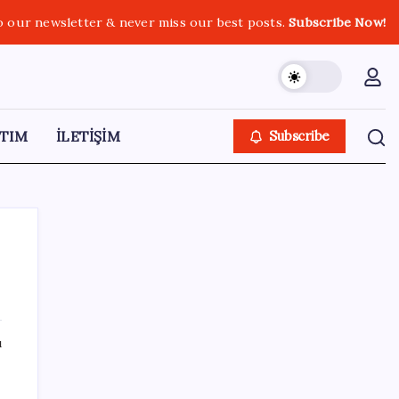
o our newsletter & never miss our best posts.
Subscribe Now!
TIM
İLETİŞİM
Subscribe
SON YAZILAR
ı
Güney Kore’de yapay zekayla üretilen
şarkılara yönelik ‘telif hakkı’ kararı