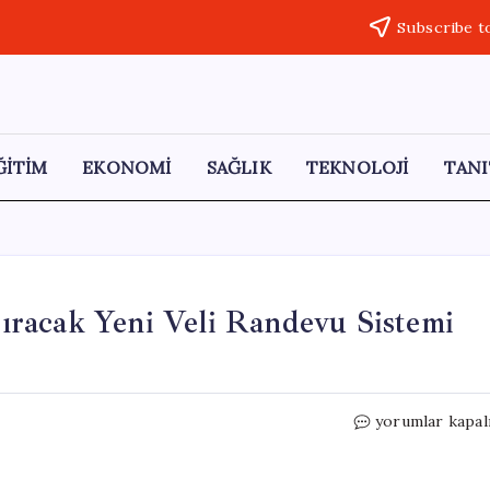
Subscribe t
ĞİTİM
EKONOMİ
SAĞLIK
TEKNOLOJİ
TANI
racak Yeni Veli Randevu Sistemi
MEB’den
yorumlar kapal
Okul
Güvenliğini
Artıracak