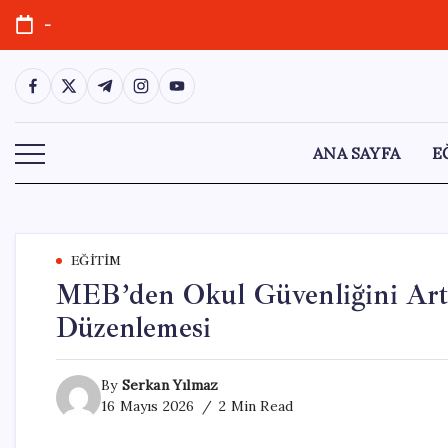
Skip
-
to
content
https://www.facebook.com/
https://twitter.com/
https://t.me/
https://www.instagram.com/
https://youtube.com/
ANA SAYFA
E
EĞITIM
MEB’den Okul Güvenliğini Artı
Düzenlemesi
By
Serkan Yılmaz
16 Mayıs 2026
2 Min Read