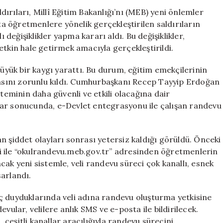
Yeni
ırıları, Millî Eğitim Bakanlığı’nı (MEB) yeni önlemler
Veli
 öğretmenlere yönelik gerçekleştirilen saldırıların
Randevu
eğişiklikler yapma kararı aldı. Bu değişiklikler,
Sistemi
etkin hale getirmek amacıyla gerçekleştirildi.
Düzenlemesi
için
yük bir kaygı yarattı. Bu durum, eğitim emekçilerinin
nmasını zorunlu kıldı. Cumhurbaşkanı Recep Tayyip Erdoğan
steminin daha güvenli ve etkili olacağına dair
lar sonucunda, e-Devlet entegrasyonu ile çalışan randevu
nan şiddet olayları sonrası yetersiz kaldığı görüldü. Önceki
eri ile “okulrandevu.meb.gov.tr” adresinden öğretmenlerin
ak yeni sistemle, veli randevu süreci çok kanallı, esnek
arlandı.
ç duyduklarında veli adına randevu oluşturma yetkisine
vular, velilere anlık SMS ve e-posta ile bildirilecek.
, çeşitli kanallar aracılığıyla randevu sürecini