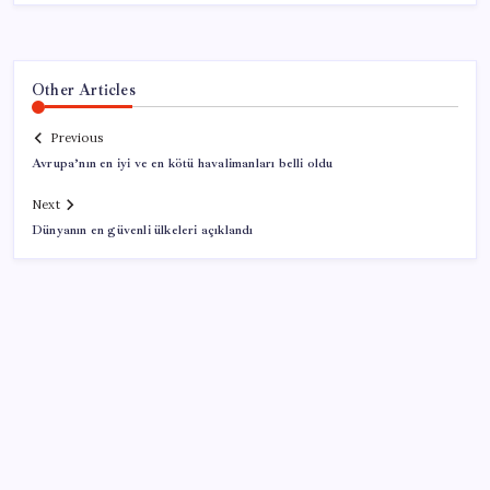
Other Articles
Previous
Avrupa’nın en iyi ve en kötü havalimanları belli oldu
Next
Dünyanın en güvenli ülkeleri açıklandı
SON YAZILAR