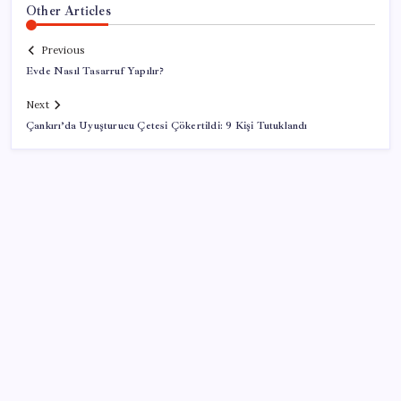
Other Articles
Previous
Evde Nasıl Tasarruf Yapılır?
Next
Çankırı’da Uyuşturucu Çetesi Çökertildi: 9 Kişi Tutuklandı
SON YAZILAR
Google Pixel Watch 5 Sızdırıldı: İşte Detaylar
Citi, üçüncü çeyrek petrol tahminini yükseltti