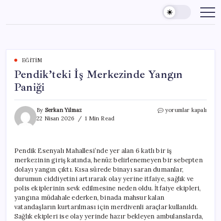
Skip
to
content
EĞITIM
Pendik’teki İş Merkezinde Yangın
Paniği
Pendik’teki
By
Serkan Yılmaz
yorumlar kapalı
İş
22 Nisan 2026
1 Min Read
Merkezinde
Yangın
Paniği
Pendik Esenyalı Mahallesi’nde yer alan 6 katlı bir iş
için
merkezinin giriş katında, henüz belirlenemeyen bir sebepten
dolayı yangın çıktı. Kısa sürede binayı saran dumanlar,
durumun ciddiyetini artırarak olay yerine itfaiye, sağlık ve
polis ekiplerinin sevk edilmesine neden oldu. İtfaiye ekipleri,
yangına müdahale ederken, binada mahsur kalan
vatandaşların kurtarılması için merdivenli araçlar kullanıldı.
Sağlık ekipleri ise olay yerinde hazır bekleyen ambulanslarda,