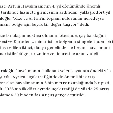
Bu
Rize-Artvin Havalimanı’nın 4. yıl dönümünde önemli
Yana
tarihinde hizmete girmesinin ardından, yaklaşık dört yıl
4,2
aloğlu, “Rize ve Artvin’in toplam nüfusunun neredeyse
Milyon
manı, bölge için büyük bir değer taşıyor” dedi.
Yolcu
Ağırladı
ece bir ulaşım noktası olmanın ötesinde, çay bardağını
için
üzesi ve Karadeniz mimarisi ile bölgenin simgelerinden biri
 inşa edilen ikinci, dünya genelinde ise beşinci havalimanı
arisi ile bölge turizmine ve ticaretine uzun vadeli
Uraloğlu, havalimanını kullanan yolcu sayısının önceki yıla
urdu. Ayrıca, uçak trafiğinde de önemli bir artış
 yer alan havalimanının 3 bin metre uzunluğunda bir pisti
. 2026’nın ilk dört ayında uçak trafiği de yüzde 29 artış
oplamda 29 binden fazla uçuş gerçekleştirildi.