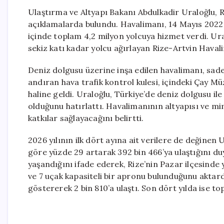
Ulaştırma ve Altyapı Bakanı Abdulkadir Uraloğlu, 
açıklamalarda bulundu. Havalimanı, 14 Mayıs 2022 
içinde toplam 4,2 milyon yolcuya hizmet verdi. Ur
sekiz katı kadar yolcu ağırlayan Rize-Artvin Havali
Deniz dolgusu üzerine inşa edilen havalimanı, sad
andıran hava trafik kontrol kulesi, içindeki Çay M
haline geldi. Uraloğlu, Türkiye’de deniz dolgusu ile
olduğunu hatırlattı. Havalimanının altyapısı ve mim
katkılar sağlayacağını belirtti.
2026 yılının ilk dört ayına ait verilere de değinen 
göre yüzde 29 artarak 392 bin 466’ya ulaştığını duy
yaşandığını ifade ederek, Rize’nin Pazar ilçesinde
ve 7 uçak kapasiteli bir apronu bulunduğunu aktardı
göstererek 2 bin 810’a ulaştı. Son dört yılda ise t