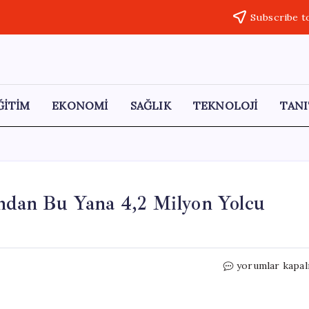
Subscribe t
ĞİTİM
EKONOMİ
SAĞLIK
TEKNOLOJİ
TANI
ından Bu Yana 4,2 Milyon Yolcu
Rize-
yorumlar kapal
Artvin
Havalimanı,
Açılışından