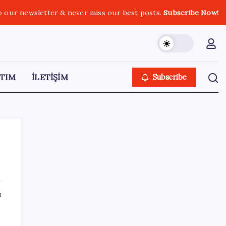
o our newsletter & never miss our best posts.
Subscribe Now!
TIM
İLETİŞİM
Subscribe
SON YAZILAR
ı
ASELSAN, Avrupa’nın En Büyük Hava
Savunma Tesisi Oğulbey’i Geliştiriyor