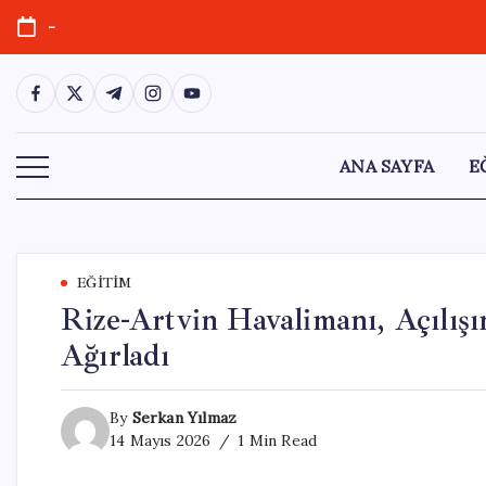
Skip
-
to
content
https://www.facebook.com/
https://twitter.com/
https://t.me/
https://www.instagram.com/
https://youtube.com/
ANA SAYFA
E
EĞITIM
Rize-Artvin Havalimanı, Açılış
Ağırladı
By
Serkan Yılmaz
14 Mayıs 2026
1 Min Read