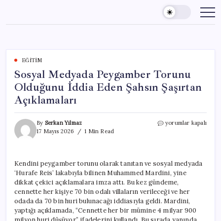
Skip
to
content
EĞITIM
Sosyal Medyada Peygamber Torunu
Olduğunu İddia Eden Şahsın Şaşırtan
Açıklamaları
Sosyal
By
Serkan Yılmaz
yorumlar kapalı
Medyada
17 Mayıs 2026
1 Min Read
Peygamber
Torunu
Olduğunu
Kendini peygamber torunu olarak tanıtan ve sosyal medyada
İddia
‘Hurafe Reis’ lakabıyla bilinen Muhammed Mardini, yine
Eden
Şahsın
dikkat çekici açıklamalara imza attı. Bu kez gündeme,
Şaşırtan
cennette her kişiye 70 bin odalı villaların verileceği ve her
Açıklamaları
odada da 70 bin huri bulunacağı iddiasıyla geldi. Mardini,
için
yaptığı açıklamada, “Cennette her bir mümine 4 milyar 900
milyon huri düşüyor” ifadelerini kullandı. Bu sırada yanında