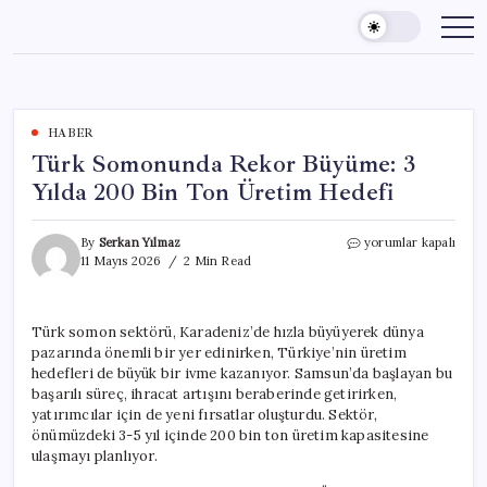
Skip
to
content
HABER
Türk Somonunda Rekor Büyüme: 3
Yılda 200 Bin Ton Üretim Hedefi
Türk
By
Serkan Yılmaz
yorumlar kapalı
Somonunda
11 Mayıs 2026
2 Min Read
Rekor
Büyüme:
3
Türk somon sektörü, Karadeniz’de hızla büyüyerek dünya
Yılda
pazarında önemli bir yer edinirken, Türkiye’nin üretim
200
Bin
hedefleri de büyük bir ivme kazanıyor. Samsun’da başlayan bu
Ton
başarılı süreç, ihracat artışını beraberinde getirirken,
Üretim
yatırımcılar için de yeni fırsatlar oluşturdu. Sektör,
Hedefi
önümüzdeki 3-5 yıl içinde 200 bin ton üretim kapasitesine
için
ulaşmayı planlıyor.