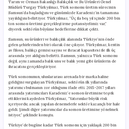
Tarım ve Orman Bakanlığı Balıkçılık ve Su Ürünleri Genel
Müdürü Turgay Türkyılmaz, Türk somonu üretim sürecinin
Samsun’da başladığını ve günümüzde Karadeniz’in tamamına
yayıldığını belirtiyor. Türkyılmaz, “Üç ila beş yıl içinde 200 bin
ton somon üretimi gerçekleştirme potansiyelimiz var,”
diyerek sektörün büyüme hedeflerine dikkat çekti.
Samsun, su ürünleri ve balıkçılık alanında Türkiye’nin önde
gelen şehirlerinden biri olarak öne çıkıyor. Türkyılmaz, kentin
av filosu, balıkçı gemisi sayısı ve ihracat kapasitesi ile ilk üç
arasında yer aldığını belirtti. Samsun, yalnızca Türk somonu
değil, aynı zamanda balık unu ve balık yemi gibi ürünlerin de
ihracatını gerçekleştiriyor.
Türk somonunun, uluslararası arenada bir marka haline
geldiğini vurgulayan Türkyılmaz, sektörün ilk yıllarında
yatırımcı bulmanın zor olduğunu ifade etti. 2015-2017 yılları
arasında yatırımcıları Karadeniz’e somon üretimine teşvik
ettiklerini kaydeden Türkyılmaz, “Yatırımlar büyük risk
içeriyordu; ancak yapılan denemelerle sektör kazançlı bir hale
geldi. Şimdi diğer yatırımcılar da somon üretimine yönelmek
istiyor,” şeklinde konuştu.
Türkiye’de bugüne kadar Türk somonu için yaklaşık 200 bin