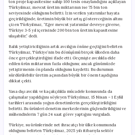
ton proje kapasitesine sahip 100 tesis onaylandığını açıklayan
Türkyılmaz, mevcut üretim miktarının ise 75 bin ton
seviyesinde olduğunu belirtti. İzin verilen yatırımlar hayata
geçirildiğinde, üretimin büyük bir artış göstereceğinin altını
çizen Türkyılmaz, “Eğer mevcut yatırımlar devreye girerse,
Türkiye 3-5 yıl içerisinde 200 bin ton üretim kapasitesine
ulaşabilir,” dedi.
Balık yetiştiriciliğinin artık avcılığın önüne geçtiğini belirten
Türkyılmaz, Türkiye’nin bu dönüşümü birçok ülkeden daha
önce gerçekleştirdiğini ifade etti. Geçmişte avcılıkla elde
edilen ürün miktarının fazla olduğunu; ancak günümüzde
yetiştirmenin ön planda olduğunu kaydetti. Bu durumun
sürdürülebilir üretim açısından büyük bir önem taşıdığına
dikkat çekti.
Yasa dışı avcılık ve kaçakçılıkla mücadele konusunda da
çalışmalar yapıldığını söyleyen Türkyılmaz, 15 Nisan – 1 Eylül
tarihleri arasında yoğun denetimlerin gerçekleştirildiğini
belirtti. Su ürünleri denetim merkezlerinin güçlendirildiğini ve
mühendislerin 7 gün 24 saat görev yaptığını vurguladı.
Türkiye, su ürünlerinde net ihracatçı bir ülke konumunda
olduğunu belirten Türkyılmaz, 2025 yılı itibarıyla sektör