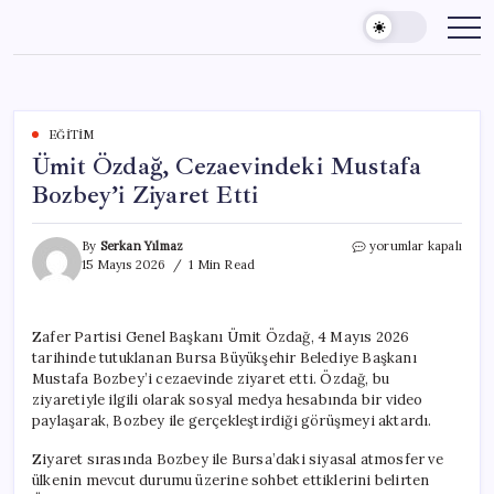
Skip
to
content
EĞITIM
Ümit Özdağ, Cezaevindeki Mustafa
Bozbey’i Ziyaret Etti
Ümit
By
Serkan Yılmaz
yorumlar kapalı
Özdağ,
15 Mayıs 2026
1 Min Read
Cezaevindeki
Mustafa
Bozbey’i
Zafer Partisi Genel Başkanı Ümit Özdağ, 4 Mayıs 2026
Ziyaret
tarihinde tutuklanan Bursa Büyükşehir Belediye Başkanı
Etti
için
Mustafa Bozbey’i cezaevinde ziyaret etti. Özdağ, bu
ziyaretiyle ilgili olarak sosyal medya hesabında bir video
paylaşarak, Bozbey ile gerçekleştirdiği görüşmeyi aktardı.
Ziyaret sırasında Bozbey ile Bursa’daki siyasal atmosfer ve
ülkenin mevcut durumu üzerine sohbet ettiklerini belirten