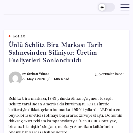
Skip
to
content
EĞITIM
Ünlü Schlitz Bira Markası Tarih
Sahnesinden Siliniyor: Üretim
Faaliyetleri Sonlandırıldı
Ünlü
By
Serkan Yılmaz
yorumlar kapalı
Schlitz
22 Mayıs 2026
1 Min Read
Bira
Markası
Tarih
Schlitz bira markası, 1849 yılında Alman göçmen Joseph
Sahnesinden
Schlitz tarafından Amerika’da kurulmuştu. Kısa sürede
Siliniyor:
Üretim
kalitesiyle dikkat çeken bu marka, 1950’li yıllarda ABD’nin en
Faaliyetleri
büyük bira üreticisi olmayı başararak zirveye ulaştı. Dönemin
Sonlandırıldı
dikkat çekici reklam kampanyalarıyla “Schlitz’iniz bittiyse,
için
biranız bitmiştir” sloganı, markayı Amerikan kültürünün
önemli bir parçası haline getirdi.