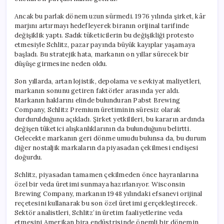
Ancak bu parlak dönem uzun sürmedi. 1976 yılında şirket, kâr
marjını artırmayı hedefleyerek biranın orijinal tarifinde
değişiklik yaptı. Sadık tüketicilerin bu değişikliği protesto
etmesiyle Schlitz, pazar payında büyük kayıplar yaşamaya
başladı. Bu stratejik hata, markanın on yıllar sürecek bir
düşüşe girmesine neden oldu.
Son yıllarda, artan lojistik, depolama ve sevkiyat maliyetleri,
markanın sonunu getiren faktörler arasında yer aldı.
Markanın haklarını elinde bulunduran Pabst Brewing
Company, Schlitz Premium üretiminin süresiz olarak
durdurulduğunu açıkladı. Şirket yetkilileri, bu kararın ardında
değişen tüketici alışkanlıklarının da bulunduğunu belirtti.
Gelecekte markanın geri dönme umudu bulunsa da, bu durum
diğer nostaljik markaların da piyasadan çekilmesi endişesi
doğurdu.
Schlitz, piyasadan tamamen çekilmeden önce hayranlarına
özel bir veda üretimi sunmaya hazırlanıyor. Wisconsin
Brewing Company, markanın 1948 yılındaki efsanevi orijinal
reçetesini kullanarak bu son özel üretimi gerçekleştirecek.
Sektör analistleri, Schlitz’in üretim faaliyetlerine veda
etmesini Amerikan bira endüstrisinde önemli bir dönemin