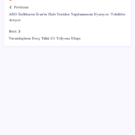
Previous
ABD İstihbaratı İran’ın Hızlı Yeniden Yapılanmasını Uyarıyor: Tehditler
Artıyor
Next
Vatandaşların Borç Yükü 5.3 Trilyona Ulaştı
SON YAZILAR
2026’da Hibrit Çalışanlar İçin Laptop Nasıl Seçilir?
Hangi Özellikler Önemli?
Redmi 17 5G Özellikleri Ortaya Çıktı: 7500 mAh