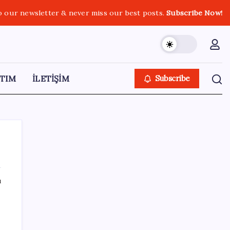
o our newsletter & never miss our best posts.
Subscribe Now!
TIM
İLETİŞİM
Subscribe
ı
SON YAZILAR
Telefonlar Direkt Uyduya Bağlanacak:
Starlink Mobile Geliyor