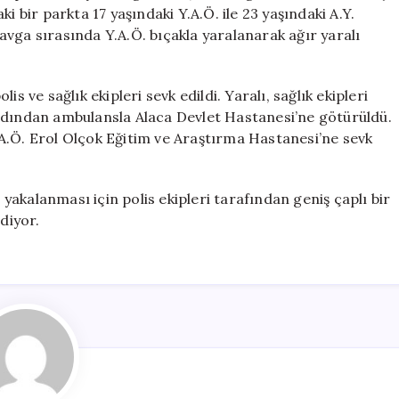
Kişi
i bir parkta 17 yaşındaki Y.A.Ö. ile 23 yaşındaki A.Y.
Yaralandı
vga sırasında Y.A.Ö. bıçakla yaralanarak ağır yaralı
için
s ve sağlık ekipleri sevk edildi. Yaralı, sağlık ekipleri
rdından ambulansla Alaca Devlet Hastanesi’ne götürüldü.
A.Ö. Erol Olçok Eğitim ve Araştırma Hastanesi’ne sevk
akalanması için polis ekipleri tarafından geniş çaplı bir
diyor.