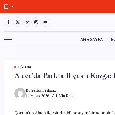
Skip
-
to
content
https://www.facebook.com/
https://twitter.com/
https://t.me/
https://www.instagram.com/
https://youtube.com/
ANA SAYFA
E
EĞITIM
Alaca’da Parkta Bıçaklı Kavga: 
By
Serkan Yılmaz
11 Mayıs 2026
1 Min Read
Çorum’un Alaca ilçesinde, bilinmeyen bir sebeple b