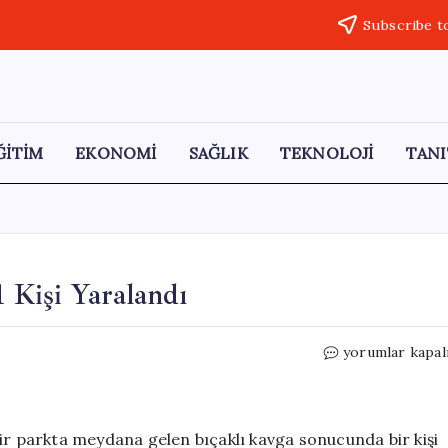
Subscribe t
ĞİTİM
EKONOMİ
SAĞLIK
TEKNOLOJİ
TANI
1 Kişi Yaralandı
Alaca’da
yorumlar kapal
Parkta
Bıçaklı
Kavga:
1
ir parkta meydana gelen bıçaklı kavga sonucunda bir kişi