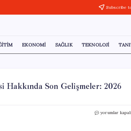
Subscribe t
ĞİTİM
EKONOMİ
SAĞLIK
TEKNOLOJİ
TANI
i Hakkında Son Gelişmeler: 2026
Kademeli
yorumlar kapal
Emeklilik
Düzenlemesi
Hakkında