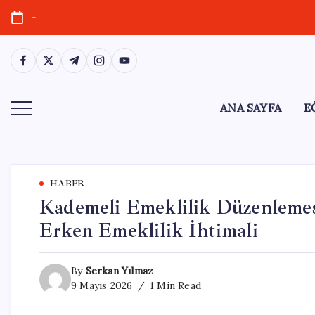
Skip
-
to
content
https://www.facebook.com/
https://twitter.com/
https://t.me/
https://www.instagram.com/
https://youtube.com/
ANA SAYFA
E
HABER
Kademeli Emeklilik Düzenlemes
Erken Emeklilik İhtimali
By
Serkan Yılmaz
9 Mayıs 2026
1 Min Read