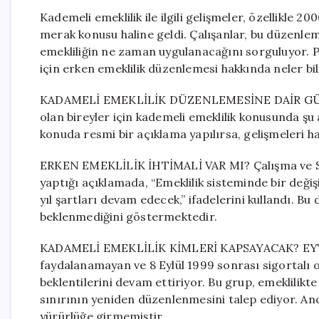
Kademeli emeklilik ile ilgili gelişmeler, özellikle 
merak konusu haline geldi. Çalışanlar, bu düzenle
emekliliğin ne zaman uygulanacağını sorguluyor. Pe
için erken emeklilik düzenlemesi hakkında neler bil
KADAMELİ EMEKLİLİK DÜZENLEMESİNE DAİR GÜNCE
olan bireyler için kademeli emeklilik konusunda ş
konuda resmi bir açıklama yapılırsa, gelişmeleri 
ERKEN EMEKLİLİK İHTİMALİ VAR MI? Çalışma ve So
yaptığı açıklamada, “Emeklilik sisteminde bir deği
yıl şartları devam edecek,” ifadelerini kullandı. Bu 
beklenmediğini göstermektedir.
KADAMELİ EMEKLİLİK KİMLERİ KAPSAYACAK? EYT (E
faydalanamayan ve 8 Eylül 1999 sonrası sigortalı ol
beklentilerini devam ettiriyor. Bu grup, emeklilikt
sınırının yeniden düzenlenmesini talep ediyor. An
yürürlüğe girmemiştir.