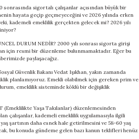
Son
2000 sonrasında sigortalı çalışanlar açısından büyük bir
Gelişmeler:
menin hayata geçip geçmeyeceğini ve 2026 yılında erken
2026
ki, kademeli emeklilik gerçekten gelecek mi? 2026 yılı
Erken
iniyor?
Emeklilik
İhtimali
L DURUM NEDİR? 2000 yılı sonrası sigorta girişi
için
u an için resmi bir düzenleme bulunmamaktadır. Eğer bu
haberimizde paylaşacağız.
syal Güvenlik Bakanı Vedat Işıkhan, yakın zamanda
şiklik planlamıyoruz. Emekli olabilmek için gereken prim ve
durum, emeklilik sisteminde köklü bir değişiklik
meklilikte Yaşa Takılanlar) düzenlemesinden
an çalışanlar, kademeli emeklilik uygulamasıyla ilgili
e yaş şartının daha esnek hale getirilmesini ve 58-60 yaş
cak, bu konuda gündeme gelen bazı kanun teklifleri henüz