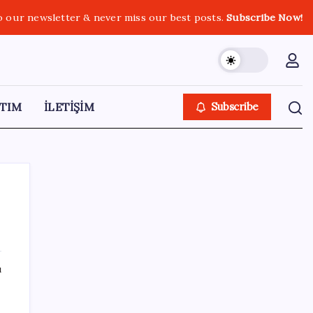
o our newsletter & never miss our best posts.
Subscribe Now!
TIM
İLETİŞİM
Subscribe
SON YAZILAR
ı
Güney Kore’de yapay zekayla üretilen
şarkılara yönelik ‘telif hakkı’ kararı