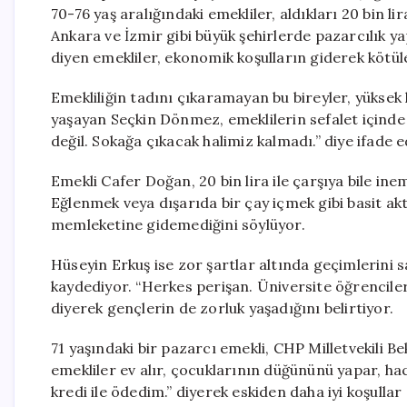
70-76 yaş aralığındaki emekliler, aldıkları 20 bin l
Ankara ve İzmir gibi büyük şehirlerde pazarcılık y
diyen emekliler, ekonomik koşulların giderek kötüle
Emekliliğin tadını çıkaramayan bu bireyler, yüksek k
yaşayan Seçkin Dönmez, emeklilerin sefalet içind
değil. Sokağa çıkacak halimiz kalmadı.” diye ifade e
Emekli Cafer Doğan, 20 bin lira ile çarşıya bile ine
Eğlenmek veya dışarıda bir çay içmek gibi basit akti
memleketine gidemediğini söylüyor.
Hüseyin Erkuş ise zor şartlar altında geçimlerini sağ
kaydediyor. “Herkes perişan. Üniversite öğrenciler
diyerek gençlerin de zorluk yaşadığını belirtiyor.
71 yaşındaki bir pazarcı emekli, CHP Milletvekili B
emekliler ev alır, çocuklarının düğününü yapar, ha
kredi ile ödedim.” diyerek eskiden daha iyi koşullar 