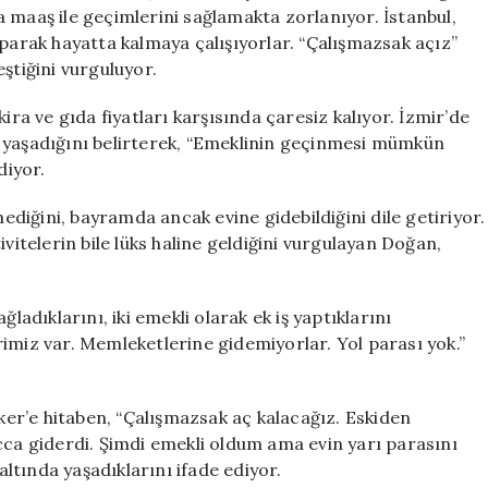
Açız!”
ira maaş ile geçimlerini sağlamakta zorlanıyor. İstanbul,
için
aparak hayatta kalmaya çalışıyorlar. “Çalışmazsak açız”
ştiğini vurguluyor.
ira ve gıda fiyatları karşısında çaresiz kalıyor. İzmir’de
e yaşadığını belirterek, “Emeklinin geçinmesi mümkün
diyor.
mediğini, bayramda ancak evine gidebildiğini dile getiriyor.
vitelerin bile lüks haline geldiğini vurgulayan Doğan,
ladıklarını, iki emekli olarak ek iş yaptıklarını
imiz var. Memleketlerine gidemiyorlar. Yol parası yok.”
eker’e hitaben, “Çalışmazsak aç kalacağız. Eskiden
cca giderdi. Şimdi emekli oldum ama evin yarı parasını
altında yaşadıklarını ifade ediyor.