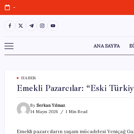
Skip
-
to
content
https://www.facebook.com/
https://twitter.com/
https://t.me/
https://www.instagram.com/
https://youtube.com/
ANA SAYFA
E
HABER
Emekli Pazarcılar: “Eski Türkiy
By
Serkan Yılmaz
14 Mayıs 2026
1 Min Read
Emekli pazarcıların yaşam mücadelesi Yeniçağ Gaze