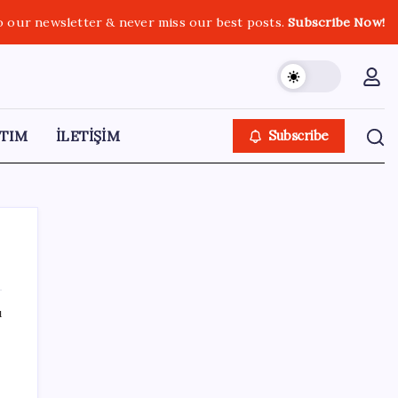
o our newsletter & never miss our best posts.
Subscribe Now!
TIM
İLETİŞİM
Subscribe
ı
SON YAZILAR
Citi, üçüncü çeyrek petrol tahminini
yükseltti