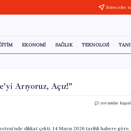
Subscribe t
ĞİTİM
EKONOMİ
SAĞLIK
TEKNOLOJİ
TANI
e’yi Arıyoruz, Açız!”
Emekli
yorumlar kapal
Pazarcılar:
“Eski
Türkiye’yi
Arıyoruz,
tesi’nde dikkat çekti. 14 Mayıs 2026 tarihli habere göre,