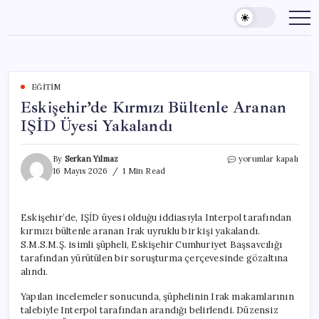
Skip
to
content
EĞITIM
Eskişehir’de Kırmızı Bültenle Aranan
IŞİD Üyesi Yakalandı
Eskişehir’de
By
Serkan Yılmaz
yorumlar kapalı
Kırmızı
16 Mayıs 2026
1 Min Read
Bültenle
Aranan
IŞİD
Eskişehir’de, IŞİD üyesi olduğu iddiasıyla Interpol tarafından
Üyesi
kırmızı bültenle aranan Irak uyruklu bir kişi yakalandı.
Yakalandı
için
S.M.S.M.Ş. isimli şüpheli, Eskişehir Cumhuriyet Başsavcılığı
tarafından yürütülen bir soruşturma çerçevesinde gözaltına
alındı.
Yapılan incelemeler sonucunda, şüphelinin Irak makamlarının
talebiyle Interpol tarafından arandığı belirlendi. Düzensiz