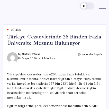
Skip
to
content
EĞITIM
Türkiye Cezaevlerinde 25 Binden Fazla
Üniversite Mezunu Bulunuyor
Türkiye
By
Serkan Yılmaz
yorumlar kapalı
Cezaevlerinde
16 Mayıs 2026
1 Min Read
25
Binden
Fazla
Türkiye’deki cezaevlerinde 420 binden fazla tutuklu ve
Üniversite
hükümlü bulunmakta. Adalet Bakanlığı’nın 4 Mayıs 2026 tarihli
Mezunu
Bulunuyor
verilerine göre, bu kişilerin 357 bin 283’ü hükümlü, 63 bin 515’i
için
ise tutuklu olarak kaydedilmiştir. Eğitim düzeylerine ilişkin
istatistikler incelendiğinde, en yüksek oran ortaokul
mezunlarına ait.
Eğitim bilgilerine göre, cezaevlerindeki mahkûmların büyük