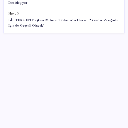
Derinleşiyor
Next
BİRTEK-SEN Başkanı Mehmet Türkmen’in Davası: “Yasalar Zenginler
İçin de Geçerli Olacak”
SON YAZILAR
Google Pixel Watch 5 Sızdırıldı: İşte Detaylar
Citi, üçüncü çeyrek petrol tahminini yükseltti
ASELSAN, Avrupa’nın En Büyük Hava Savunma Tesisi
Oğulbey’i Geliştiriyor