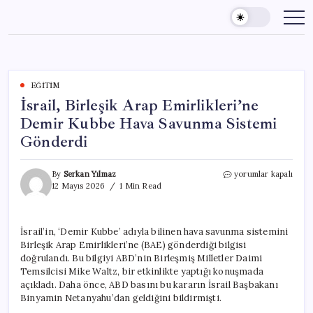
Skip
to
content
EĞITIM
İsrail, Birleşik Arap Emirlikleri’ne
Demir Kubbe Hava Savunma Sistemi
Gönderdi
İsrail,
By
Serkan Yılmaz
yorumlar kapalı
Birleşik
12 Mayıs 2026
1 Min Read
Arap
Emirlikleri’ne
Demir
İsrail’in, ‘Demir Kubbe’ adıyla bilinen hava savunma sistemini
Kubbe
Birleşik Arap Emirlikleri’ne (BAE) gönderdiği bilgisi
Hava
Savunma
doğrulandı. Bu bilgiyi ABD’nin Birleşmiş Milletler Daimi
Sistemi
Temsilcisi Mike Waltz, bir etkinlikte yaptığı konuşmada
Gönderdi
açıkladı. Daha önce, ABD basını bu kararın İsrail Başbakanı
için
Binyamin Netanyahu’dan geldiğini bildirmişti.