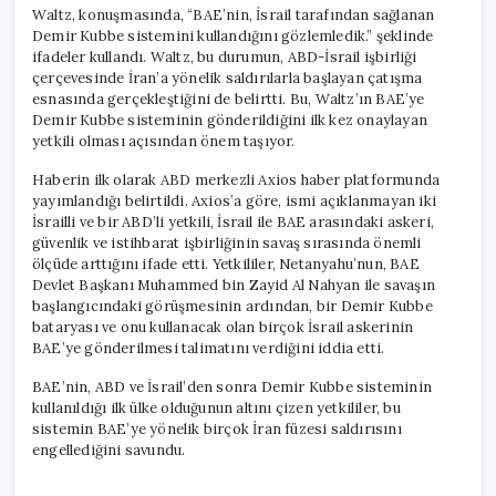
Waltz, konuşmasında, “BAE’nin, İsrail tarafından sağlanan
Demir Kubbe sistemini kullandığını gözlemledik.” şeklinde
ifadeler kullandı. Waltz, bu durumun, ABD-İsrail işbirliği
çerçevesinde İran’a yönelik saldırılarla başlayan çatışma
esnasında gerçekleştiğini de belirtti. Bu, Waltz’ın BAE’ye
Demir Kubbe sisteminin gönderildiğini ilk kez onaylayan
yetkili olması açısından önem taşıyor.
Haberin ilk olarak ABD merkezli Axios haber platformunda
yayımlandığı belirtildi. Axios’a göre, ismi açıklanmayan iki
İsrailli ve bir ABD’li yetkili, İsrail ile BAE arasındaki askeri,
güvenlik ve istihbarat işbirliğinin savaş sırasında önemli
ölçüde arttığını ifade etti. Yetkililer, Netanyahu’nun, BAE
Devlet Başkanı Muhammed bin Zayid Al Nahyan ile savaşın
başlangıcındaki görüşmesinin ardından, bir Demir Kubbe
bataryası ve onu kullanacak olan birçok İsrail askerinin
BAE’ye gönderilmesi talimatını verdiğini iddia etti.
BAE’nin, ABD ve İsrail’den sonra Demir Kubbe sisteminin
kullanıldığı ilk ülke olduğunun altını çizen yetkililer, bu
sistemin BAE’ye yönelik birçok İran füzesi saldırısını
engellediğini savundu.