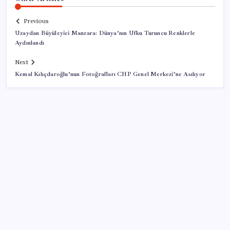
Previous
Uzaydan Büyüleyici Manzara: Dünya’nın Ufku Turuncu Renklerle
Aydınlandı
Next
Kemal Kılıçdaroğlu’nun Fotoğrafları CHP Genel Merkezi’ne Asılıyor
SON YAZILAR
Güney Kore’de yapay zekayla üretilen şarkılara
yönelik ‘telif hakkı’ kararı