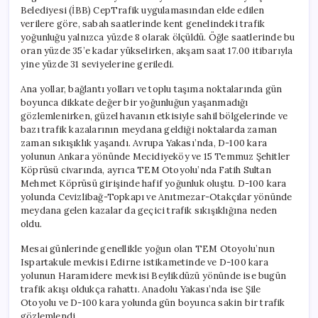
Belediyesi (İBB) CepTrafik uygulamasından elde edilen
verilere göre, sabah saatlerinde kent genelindeki trafik
yoğunluğu yalnızca yüzde 8 olarak ölçüldü. Öğle saatlerinde bu
oran yüzde 35’e kadar yükselirken, akşam saat 17.00 itibarıyla
yine yüzde 31 seviyelerine geriledi.
Ana yollar, bağlantı yolları ve toplu taşıma noktalarında gün
boyunca dikkate değer bir yoğunluğun yaşanmadığı
gözlemlenirken, güzel havanın etkisiyle sahil bölgelerinde ve
bazı trafik kazalarının meydana geldiği noktalarda zaman
zaman sıkışıklık yaşandı. Avrupa Yakası’nda, D-100 kara
yolunun Ankara yönünde Mecidiyeköy ve 15 Temmuz Şehitler
Köprüsü civarında, ayrıca TEM Otoyolu’nda Fatih Sultan
Mehmet Köprüsü girişinde hafif yoğunluk oluştu. D-100 kara
yolunda Cevizlibağ-Topkapı ve Anıtmezar-Otakçılar yönünde
meydana gelen kazalar da geçici trafik sıkışıklığına neden
oldu.
Mesai günlerinde genellikle yoğun olan TEM Otoyolu’nun
Ispartakule mevkisi Edirne istikametinde ve D-100 kara
yolunun Haramidere mevkisi Beylikdüzü yönünde ise bugün
trafik akışı oldukça rahattı. Anadolu Yakası’nda ise Şile
Otoyolu ve D-100 kara yolunda gün boyunca sakin bir trafik
gözlemlendi.