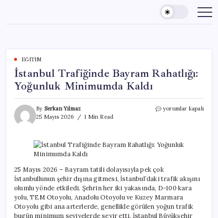
Skip
to
content
EĞITIM
İstanbul Trafiğinde Bayram Rahatlığı:
Yoğunluk Minimumda Kaldı
İstanbul
By
Serkan Yılmaz
yorumlar kapalı
Trafiğinde
25 Mayıs 2026
1 Min Read
Bayram
Rahatlığı:
Yoğunluk
Minimumda
Kaldı
için
25 Mayıs 2026 – Bayram tatili dolayısıyla pek çok
İstanbullunun şehir dışına gitmesi, İstanbul’daki trafik akışını
olumlu yönde etkiledi. Şehrin her iki yakasında, D-100 kara
yolu, TEM Otoyolu, Anadolu Otoyolu ve Kuzey Marmara
Otoyolu gibi ana arterlerde, genellikle görülen yoğun trafik
bugün minimum seviyelerde seyir etti. İstanbul Büyükşehir