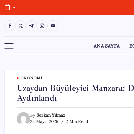
Skip
-
to
content
https://www.facebook.com/
https://twitter.com/
https://t.me/
https://www.instagram.com/
https://youtube.com/
ANA SAYFA
E
EKONOMI
Uzaydan Büyüleyici Manzara: 
Aydınlandı
By
Serkan Yılmaz
25 Mayıs 2026
2 Min Read