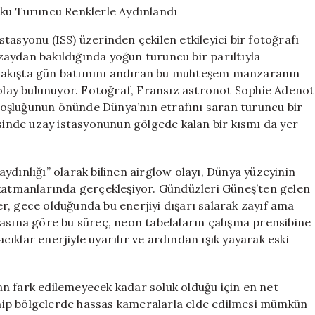
Ufku
Turuncu
tasyonu (ISS) üzerinden çekilen etkileyici bir fotoğrafı
Renklerle
aydan bakıldığında yoğun turuncu bir parıltıyla
Aydınlandı
lk bakışta gün batımını andıran bu muhteşem manzaranın
için
r olay bulunuyor. Fotoğraf, Fransız astronot Sophie Adenot
y boşluğunun önünde Dünya’nın etrafını saran turuncu bir
esinde uzay istasyonunun gölgede kalan bir kısmı da yer
ydınlığı” olarak bilinen airglow olayı, Dünya yüzeyinin
 katmanlarında gerçekleşiyor. Gündüzleri Güneş’ten gelen
r, gece olduğunda bu enerjiyi dışarı salarak zayıf ama
masına göre bu süreç, neon tabelaların çalışma prensibine
ıklar enerjiyle uyarılır ve ardından ışık yayarak eski
n fark edilemeyecek kadar soluk olduğu için en net
hip bölgelerde hassas kameralarla elde edilmesi mümkün