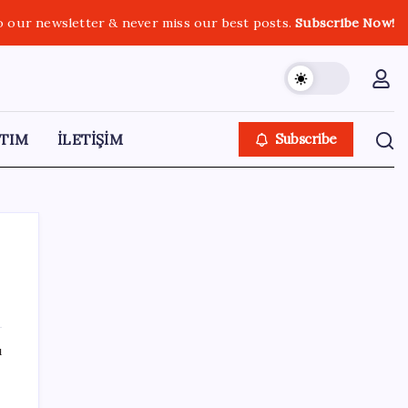
o our newsletter & never miss our best posts.
Subscribe Now!
TIM
İLETİŞİM
Subscribe
SON YAZILAR
ı
Umut’un Kabataş hayali gerçek oldu