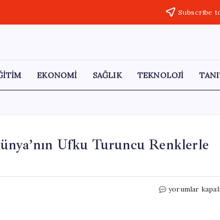
Subscribe t
ĞİTİM
EKONOMİ
SAĞLIK
TEKNOLOJİ
TANI
Dünya’nın Ufku Turuncu Renklerle
Uzaydan
yorumlar kapal
Büyüleyici
Manzara:
Dünya’nın