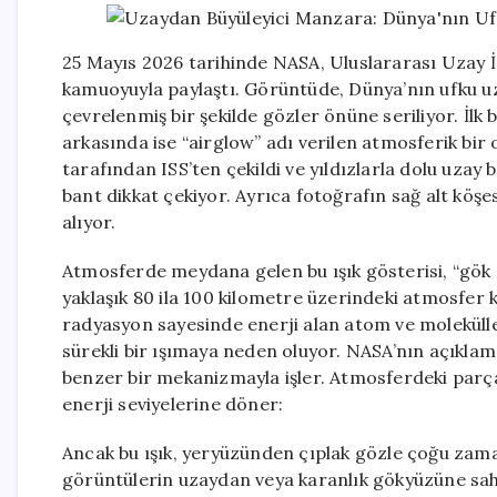
25 Mayıs 2026 tarihinde NASA, Uluslararası Uzay İs
kamuoyuyla paylaştı. Görüntüde, Dünya’nın ufku uz
çevrelenmiş bir şekilde gözler önüne seriliyor. İ
arkasında ise “airglow” adı verilen atmosferik bi
tarafından ISS’ten çekildi ve yıldızlarla dolu uza
bant dikkat çekiyor. Ayrıca fotoğrafın sağ alt köş
alıyor.
Atmosferde meydana gelen bu ışık gösterisi, “gök a
yaklaşık 80 ila 100 kilometre üzerindeki atmosfer
radyasyon sayesinde enerji alan atom ve molekülle
sürekli bir ışımaya neden oluyor. NASA’nın açıkla
benzer bir mekanizmayla işler. Atmosferdeki parçac
enerji seviyelerine döner:
Ancak bu ışık, yeryüzünden çıplak gözle çoğu zama
görüntülerin uzaydan veya karanlık gökyüzüne sa