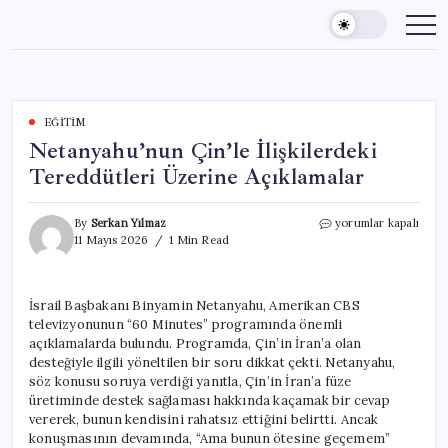
Skip
to
content
EĞITIM
Netanyahu’nun Çin’le İlişkilerdeki
Tereddütleri Üzerine Açıklamalar
Netanyahu’nun
By
Serkan Yılmaz
yorumlar kapalı
Çin’le
11 Mayıs 2026
1 Min Read
İlişkilerdeki
Tereddütleri
Üzerine
İsrail Başbakanı Binyamin Netanyahu, Amerikan CBS
Açıklamalar
televizyonunun “60 Minutes” programında önemli
için
açıklamalarda bulundu. Programda, Çin’in İran’a olan
desteğiyle ilgili yöneltilen bir soru dikkat çekti. Netanyahu,
söz konusu soruya verdiği yanıtla, Çin’in İran’a füze
üretiminde destek sağlaması hakkında kaçamak bir cevap
vererek, bunun kendisini rahatsız ettiğini belirtti. Ancak
konuşmasının devamında, “Ama bunun ötesine geçemem”