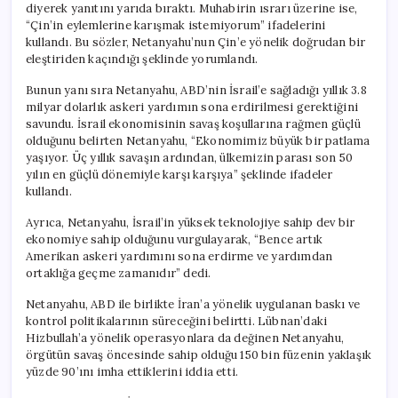
diyerek yanıtını yarıda bıraktı. Muhabirin ısrarı üzerine ise,
“Çin’in eylemlerine karışmak istemiyorum” ifadelerini
kullandı. Bu sözler, Netanyahu’nun Çin’e yönelik doğrudan bir
eleştiriden kaçındığı şeklinde yorumlandı.
Bunun yanı sıra Netanyahu, ABD’nin İsrail’e sağladığı yıllık 3.8
milyar dolarlık askeri yardımın sona erdirilmesi gerektiğini
savundu. İsrail ekonomisinin savaş koşullarına rağmen güçlü
olduğunu belirten Netanyahu, “Ekonomimiz büyük bir patlama
yaşıyor. Üç yıllık savaşın ardından, ülkemizin parası son 50
yılın en güçlü dönemiyle karşı karşıya” şeklinde ifadeler
kullandı.
Ayrıca, Netanyahu, İsrail’in yüksek teknolojiye sahip dev bir
ekonomiye sahip olduğunu vurgulayarak, “Bence artık
Amerikan askeri yardımını sona erdirme ve yardımdan
ortaklığa geçme zamanıdır” dedi.
Netanyahu, ABD ile birlikte İran’a yönelik uygulanan baskı ve
kontrol politikalarının süreceğini belirtti. Lübnan’daki
Hizbullah’a yönelik operasyonlara da değinen Netanyahu,
örgütün savaş öncesinde sahip olduğu 150 bin füzenin yaklaşık
yüzde 90’ını imha ettiklerini iddia etti.